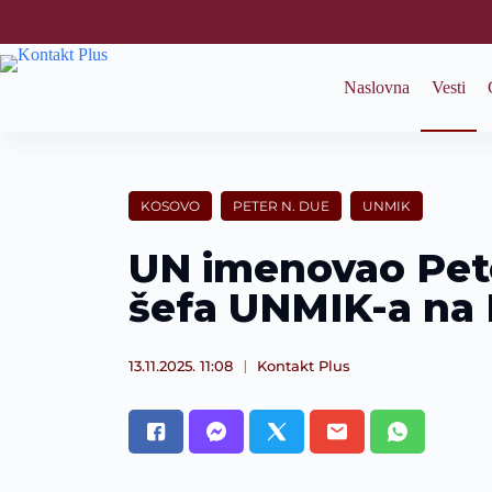
S
k
i
p
Naslovna
Vesti
t
o
c
o
n
t
KOSOVO
PETER N. DUE
UNMIK
e
n
UN imenovao Pet
t
šefa UNMIK-a na
13.11.2025. 11:08
Kontakt Plus