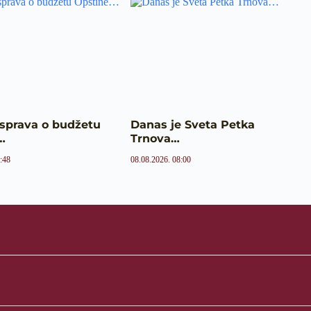
asprava o budžetu
Danas je Sveta Petka
…
Trnova…
:48
08.08.2026. 08:00