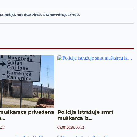
us radija, nije dozvoljeno bez navođenja izvora.
 muškaraca privedena
Policija istražuje smrt
m…
muškarca iz…
:27
08.08.2026. 09:52