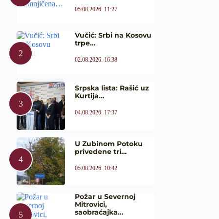
05.08.2026. 11:27
Vučić: Srbi na Kosovu
trpe…
02.08.2026. 16:38
Srpska lista: Rašić uz
Kurtija…
04.08.2026. 17:37
U Zubinom Potoku
privedene tri…
05.08.2026. 10:42
Požar u Severnoj
Mitrovici,
saobraćajka…