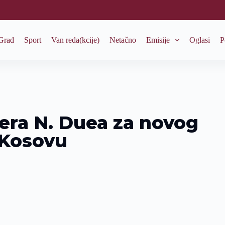
Grad
Sport
Van reda(kcije)
Netačno
Emisije
Oglasi
P
era N. Duea za novog
 Kosovu