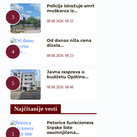
Policija istražuje smrt
muškarca iz…
08.08.2026. 09:52
Od danas niža cena
dizela…
08.08.2026. 09:23
Javna rasprava o
budžetu Opštine…
08.08.2026. 08:48
Najčitanije vesti
Petorica funkcionera
Srpske liste
osumnjičena…