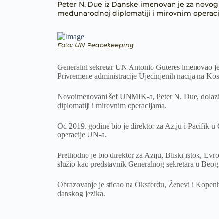
Peter N. Due iz Danske imenovan je za novog š
međunarodnoj diplomatiji i mirovnim operaci
Foto: UN Peacekeeping
Generalni sekretar UN Antonio Guteres imenovao je 
Privremene administracije Ujedinjenih nacija na 
Novoimenovani šef UNMIK-a, Peter N. Due, dolazi n
diplomatiji i mirovnim operacijama.
Od 2019. godine bio je direktor za Aziju i Pacifik u 
operacije UN-a.
Prethodno je bio direktor za Aziju, Bliski istok, Ev
služio kao predstavnik Generalnog sekretara u Beogr
Obrazovanje je sticao na Oksfordu, Ženevi i Kopenh
danskog jezika.