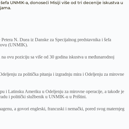
efa UNMIK-a, donoseći Misiji više od tri decenije iskustva u
jama.
Petera N. Duea iz Danske za Specijalnog predstavnika i šefa
Kosovu (UNMIK).
a ovu poziciju sa više od 30 godina iskustva u međunarodnoj
Odeljenju za politička pitanja i izgradnju mira i Odeljenju za mirovne
ropu i Latinsku Ameriku u Odeljenju za mirovne operacije, a takođe je
adu i politički službenik u UNMIK-u u Prištini.
agenu, a govori engleski, francuski i nemački, pored svog maternјeg