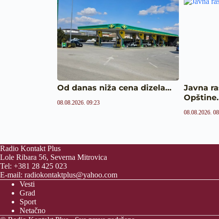
Od danas niža cena dizela…
Javna r
Opštine
08.08.2026. 09:23
08.08.2026. 08
Radio Kontakt Plus
Lole Ribara 56, Severna Mitrovica
Tel: +381 28 425 023
E-mail:
radiokontaktplus@yahoo.com
Vesti
Grad
Sport
Netačno