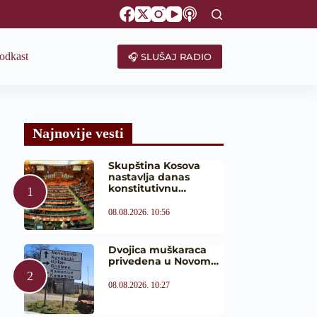
odkast
🎧 SLUŠAJ RADIO
Najnovije vesti
Skupština Kosova
nastavlja danas
konstitutivnu…
08.08.2026. 10:56
Dvojica muškaraca
privedena u Novom…
08.08.2026. 10:27