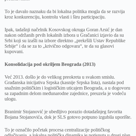
To je davalo naznaku da bi lokalna politika mogla da se razvija
kroz konkurenciju, kontrolu vlasti i širu participaciju.
Ipak, tadašnji načelnik Kosovskog okruga Goran Arsić je dan
nakon održanih prvih lokalnih izbora u Gračanici izjavio da su
Srbi koji su izašli na izbore direktno „prekršili Ustav Republike
Srbije“ i da se za to „krivično odgovara“, te da su glasovi
kupovani.
Konsolidacija pod okriljem Beograda (2013)
Već 2013. došlo je do velikog preokreta u svakom smislu.
Građanska inicijativa Srpska (kasnije Srpska lista), nastala pod
snažnim političkim i logističkim uticajem Beograda, a u dogovoru
sa zapadnim delom međunarodne zajednice, preuzela je vodeću
ulogu.
Branimir Stojanović je ubedljivo porazio dotadašnjeg favorita
Bojana Stojanovića, dok je SLS gotovo potpuno izgubila uporište.
To je označilo početak procesa centralizacije političkog
odlučivanja, a lokalna politička dinamika je potisnuta u drugi plan.