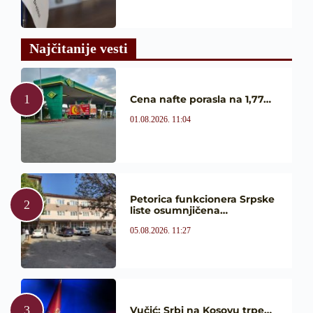
Najčitanije vesti
Cena nafte porasla na 1,77…
01.08.2026. 11:04
Petorica funkcionera Srpske
liste osumnjičena…
05.08.2026. 11:27
Vučić: Srbi na Kosovu trpe…