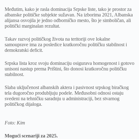
Međutim, kako je rasla dominacija Srpske liste, tako je prostor za
albanske političke subjekte sužavan. Na izborima 2021, Albanska
alijansa osvojila je jedno odborničko mesto, što je simboličan, ali
politički marginalan rezultat.
Takav razvoj političkog života na teritoriji ove lokalne
samouprave ima za posledice kratkoročnu političku stabilnost i
demokratski deficit.
Srpska lista kroz svoju dominaciju osigurava homogenost i gotovo
unisoni nastup prema Prištini, što donosi kratkoročnu političku
stabilnost.
Slaba uključenost albanskih aktera i pasivnost srpskog biračkog
tela dugoročno produbljuju podele. Međusobni odnosi ostaju
svedeni na tehničku saradnju u administraciji, bez stvarnog
političkog dijaloga.
Foto: Kim
Mogući scenariji za 2025.