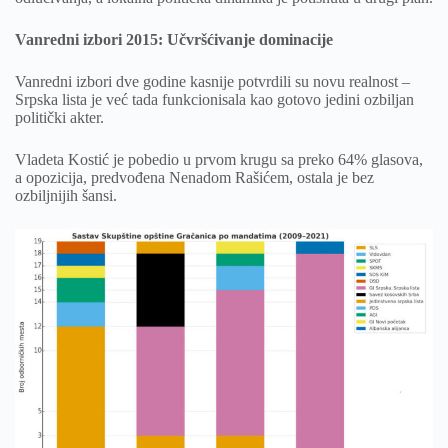
Vanredni izbori 2015: Učvršćivanje dominacije
Vanredni izbori dve godine kasnije potvrdili su novu realnost –
Srpska lista je već tada funkcionisala kao gotovo jedini ozbiljan
politički akter.
Vladeta Kostić je pobedio u prvom krugu sa preko 64% glasova,
a opozicija, predvođena Nenadom Rašićem, ostala je bez
ozbiljnijih šansi.