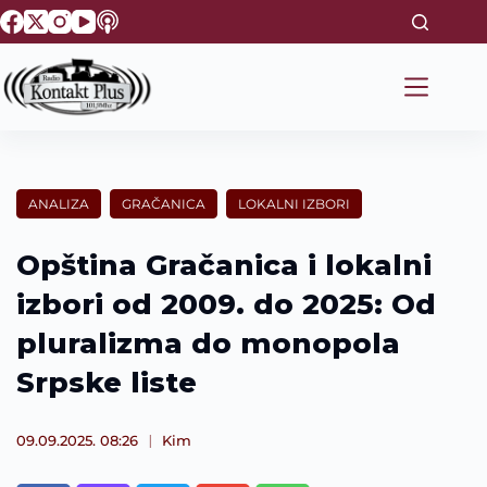
S
k
i
p
t
o
c
o
n
t
ANALIZA
GRAČANICA
LOKALNI IZBORI
e
n
t
Opština Gračanica i lokalni
izbori od 2009. do 2025: Od
pluralizma do monopola
Srpske liste
09.09.2025. 08:26
Kim