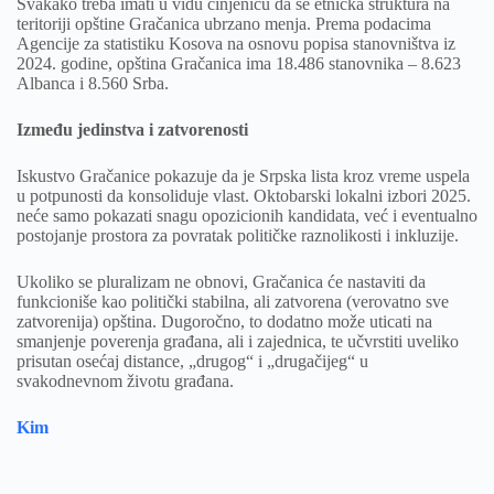
Svakako treba imati u vidu činjenicu da se etnička struktura na
teritoriji opštine Gračanica ubrzano menja. Prema podacima
Agencije za statistiku Kosova na osnovu popisa stanovništva iz
2024. godine, opština Gračanica ima 18.486 stanovnika – 8.623
Albanca i 8.560 Srba.
Između jedinstva i zatvorenosti
Iskustvo Gračanice pokazuje da je Srpska lista kroz vreme uspela
u potpunosti da konsoliduje vlast. Oktobarski lokalni izbori 2025.
neće samo pokazati snagu opozicionih kandidata, već i eventualno
postojanje prostora za povratak političke raznolikosti i inkluzije.
Ukoliko se pluralizam ne obnovi, Gračanica će nastaviti da
funkcioniše kao politički stabilna, ali zatvorena (verovatno sve
zatvorenija) opština. Dugoročno, to dodatno može uticati na
smanjenje poverenja građana, ali i zajednica, te učvrstiti uveliko
prisutan osećaj distance, „drugog“ i „drugačijeg“ u
svakodnevnom životu građana.
Kim