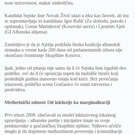
nose neizvesnost, makar simboličnu.
Kandidat Srpske liste Novak Živić ulazi u trku kao favorit, ali mu
se suprotstavljaju tri kandidata: Igor Rašić (Za slobodu, pravdu i
opstanak), Goran Marinković (Kosovski savez) i Ljeutrim Ajeti
(GI Albanska alijansa)
Zanimljivo je da je Ajetija podržala široka koalicija albanskih
stranaka u vreme kada 200 dana od parlamentarnih izbora nije
okončano formiranje Skupštine Kosova.
Ipak, jedno od pitanja nije samo da li će Srpska lista izgubiti deo
podrške, već da li će opozicija uspeti da mobiliše birače koji
poslednjih godina masovno ostaju kod kuće. Bez povećanja
izlaznosti, politička scena Gračanice će ostati zatvorena i
predvidiva.
Međuetnički odnosi: Od inkluzije ka marginalizaciji
Prvi izbori 2009. obećavali su model inkluzivnog lokalnog
upravljanja – albanske partije i inicijative imale su svoje
predstavnike u gračaničkoj Skupštini opštine. Njihovo učešće
moglo je da doprinese međusobnom poverenju i komunikaciji.