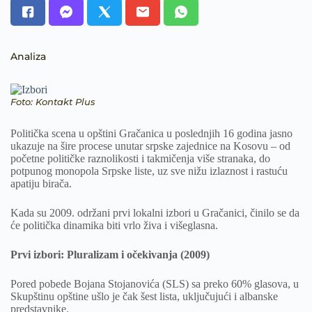
Analiza
Foto: Kontakt Plus
Politička scena u opštini Gračanica u poslednjih 16 godina jasno
ukazuje na šire procese unutar srpske zajednice na Kosovu – od
početne političke raznolikosti i takmičenja više stranaka, do
potpunog monopola Srpske liste, uz sve nižu izlaznost i rastuću
apatiju birača.
Kada su 2009. održani prvi lokalni izbori u Gračanici, činilo se da
će politička dinamika biti vrlo živa i višeglasna.
Prvi izbori: Pluralizam i očekivanja (2009)
Pored pobede Bojana Stojanovića (SLS) sa preko 60% glasova, u
Skupštinu opštine ušlo je čak šest lista, uključujući i albanske
predstavnike.