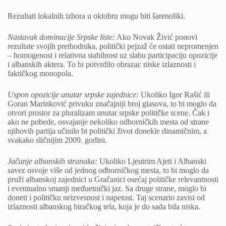
Rezultati lokalnih izbora u oktobru mogu biti šarenoliki.
Nastavak dominacije Srpske liste:
Ako Novak Živić ponovi
rezultate svojih prethodnika, politički pejzaž će ostati nepromenjen
– homogenost i relativna stabilnost uz slabu participaciju opozicije
i albanskih aktera. To bi potvrdilo obrazac niske izlaznosti i
faktičkog monopola.
Uspon opozicije unutar srpske zajednice:
Ukoliko Igor Rašić ili
Goran Marinković privuku značajniji broj glasova, to bi moglo da
otvori prostor za pluralizam unutar srpske političke scene. Čak i
ako ne pobede, osvajanje nekoliko odborničkih mesta od strane
njihovih partija učinilo bi politički život donekle dinamičnim, a
svakako sličnijim 2009. godini.
Jačanje albanskih stranaka:
Ukoliko Ljeutrim Ajeti i Albanski
savez osvoje više od jednog odborničkog mesta, to bi moglo da
pruži albanskoj zajednici u Gračanici osećaj političke relevantnosti
i eventualno smanji međuetnički jaz. Sa druge strane, moglo bi
doneti i političku neizvesnost i napetost. Taj scenario zavisi od
izlaznosti albanskog biračkog tela, koja je do sada bila niska.