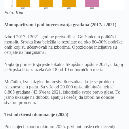
Foto: Kim
Monopartizam i pad interesovanja građana (2017. i 2021)
Izbori 2017. i 2021. godine pretvorili su Gračanicu u politički
monolit. Srpska lista beležila je rezultate od oko 80–90% podrške
onih koji su učestvovali na izborima. Opozicione inicijative su
ostajale na marginama.
Najbolji primer toga jeste lokalna Skupština opštine 2021, u kojoj
je Srpska lista zauzela čak 18 od 19 odborničkih mesta.
Međutim, iza naizgled impresivnih rezultata krije se problem –
izlaznost je u padu. Sa više od 20.000 upisanih birača, tek je
8.805 građana (43,6%) te 2021. iskoristilo svoje pravo glasa. To
jasno ukazuje na duboku apatiju i osećaj da izbori ne donose
stvarnu promenu.
Test održivosti dominacije (2025)
Predstojeći izbori u oktobru 2025. prvi put posle cele decenije