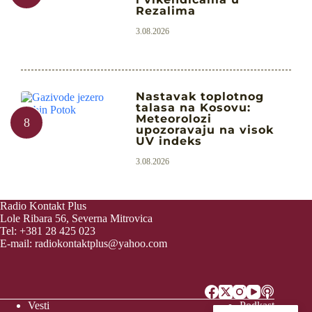
Rezalima
3.08.2026
Nastavak toplotnog
talasa na Kosovu:
Meteorolozi
upozoravaju na visok
UV indeks
3.08.2026
Radio Kontakt Plus
Lole Ribara 56, Severna Mitrovica
Tel: +381 28 425 023
E-mail:
radiokontaktplus@yahoo.com
Vesti
Podkast