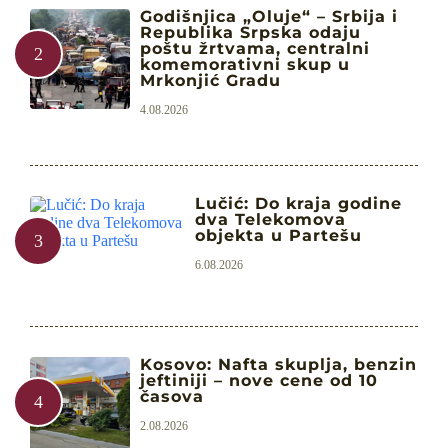
Godišnjica „Oluje“ – Srbija i
Republika Srpska odaju
poštu žrtvama, centralni
komemorativni skup u
Mrkonjić Gradu
4.08.2026
Lučić: Do kraja godine
dva Telekomova
objekta u Partešu
6.08.2026
Kosovo: Nafta skuplja, benzin
jeftiniji – nove cene od 10
časova
2.08.2026