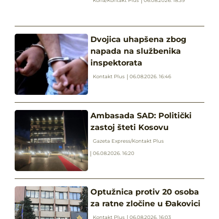
Koha/Kontakt Plus
06.08.2026. 18:39
Dvojica uhapšena zbog
napada na službenika
inspektorata
Kontakt Plus
06.08.2026. 16:46
Ambasada SAD: Politički
zastoj šteti Kosovu
Gazeta Express/Kontakt Plus
06.08.2026. 16:20
Optužnica protiv 20 osoba
za ratne zločine u Đakovici
Kontakt Plus
06.08.2026. 16:03