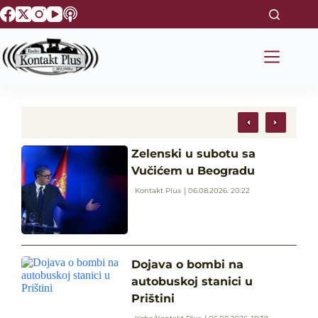
S
k
i
p
t
o
c
o
n
t
e
Zelenski u subotu sa
n
t
Vučićem u Beogradu
Kontakt Plus
06.08.2026. 20:22
Dojava o bombi na
autobuskoj stanici u
Prištini