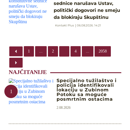
sednice narušava Ustav,
politički dogovori ne smeju
da blokiraju Skupštinu
Kontakt Plus
06.08.2026. 14:21
1
...
2
3
4
...
2058
NAJČITANIJE
Specijalno tužilaštvo i
policija identifikovali
lokaciju u Zubinom
Potoku sa moguće
posmrtnim ostacima
2.08.2026