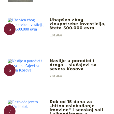
Uhapšen zbog
zloupotrebe investicija,
šteta 500.000 evra
5.08.2026
Nasilje u porodici i
droga – slučajevi sa
severa Kosova
2.08.2026
Rok od 15 dana za
„hitno oslobađanje
imovine“ i seoskoj sali
i vikendicama u