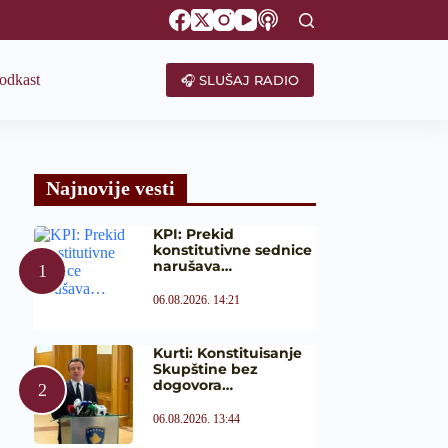
odkast
🎧 SLUŠAJ RADIO
Najnovije vesti
KPI: Prekid
konstitutivne sednice
narušava…
06.08.2026. 14:21
Kurti: Konstituisanje
Skupštine bez
dogovora…
06.08.2026. 13:44