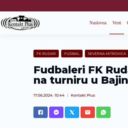
S
k
i
p
Naslovna
Vesti
t
o
c
o
n
t
FK RUDAR
FUDBAL
SEVERNA MITROVICA
e
n
Fudbaleri FK Ruda
t
na turniru u Bajin
17.06.2024. 10:44
Kontakt Plus