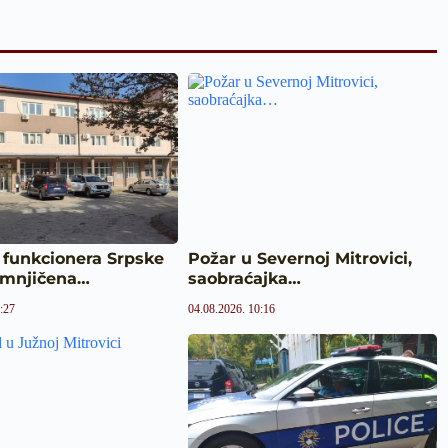
 funkcionera Srpske
Požar u Severnoj Mitrovici,
sumnjičena…
saobraćajka…
:27
04.08.2026. 10:16