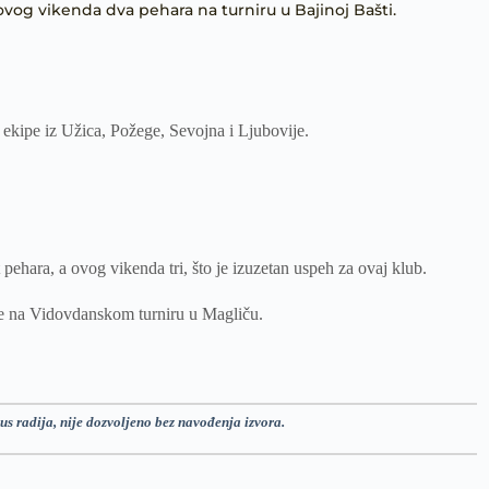
 ovog vikenda dva pehara na turniru u Bajinoj Bašti.
i ekipe iz Užica, Požege, Sevojna i Ljubovije.
ehara, a ovog vikenda tri, što je izuzetan uspeh za ovaj klub.
e na Vidovdanskom turniru u Magliču.
us radija, nije dozvoljeno bez navođenja izvora.