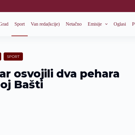
Grad
Sport
Van reda(kcije)
Netačno
Emisije
Oglasi
P
SPORT
r osvojili dva pehara
oj Bašti