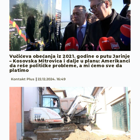
Vučićeva obećanja iz 2021. godine o putu Jarinje
– Kosovska Mitrovica i dalje u planu: Amerikanci
da reše političke probleme, a mi ćemo sve da
platimo
Kontakt Plus
22.12.2024. 16:49