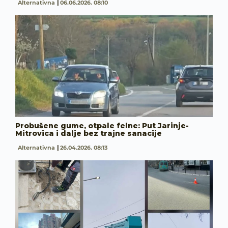
Alternativna
06.06.2026. 08:10
Probušene gume, otpale felne: Put Jarinje-
Mitrovica i dalje bez trajne sanacije
Alternativna
26.04.2026. 08:13