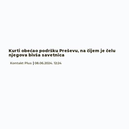
Kurti obećao podršku Preševu, na čijem je čelu
njegova bivša savetnica
Kontakt Plus
08.06.2024. 12:24