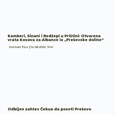
Kamberi, Sinani i Redžepi u Prištini: Otvorena
vrata Kosova za Albance iz „Preševske doline“
Kontakt Plus
14.08.2025. 11:41
Odbijen zahtev Čekua da poseti Preševo