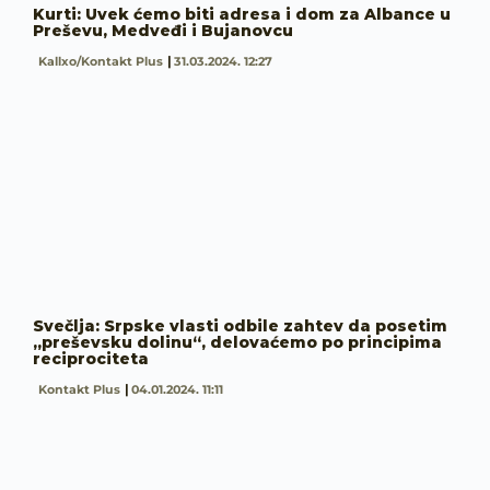
Kurti: Uvek ćemo biti adresa i dom za Albance u
Preševu, Medveđi i Bujanovcu
Kallxo/Kontakt Plus
31.03.2024. 12:27
Svečlja: Srpske vlasti odbile zahtev da posetim
„preševsku dolinu“, delovaćemo po principima
reciprociteta
Kontakt Plus
04.01.2024. 11:11