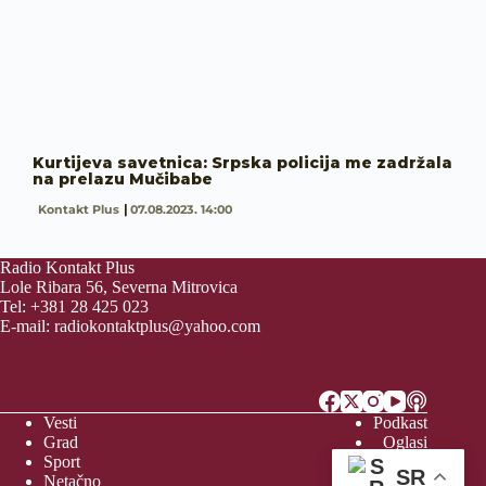
Kurtijeva savetnica: Srpska policija me zadržala
na prelazu Mučibabe
Kontakt Plus
07.08.2023. 14:00
Radio Kontakt Plus
Lole Ribara 56, Severna Mitrovica
Tel: +381 28 425 023
E-mail:
radiokontaktplus@yahoo.com
Vesti
Podkast
Grad
Oglasi
Sport
Video
SR
Netačno
Vreme