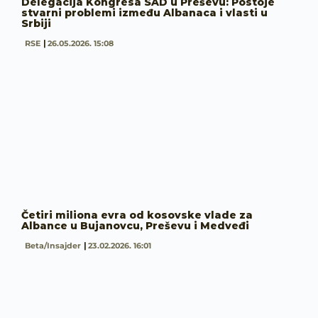
Delegacija Kongresa SAD u Preševu: Postoje
stvarni problemi između Albanaca i vlasti u
Srbiji
RSE
26.05.2026. 15:08
Četiri miliona evra od kosovske vlade za
Albance u Bujanovcu, Preševu i Medveđi
Beta/Insajder
23.02.2026. 16:01