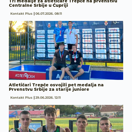
Tri medalje za atletičare Trepče na prvenstvu
Centralne Srbije u Ćupriji
Kontakt Plus
06.07.2026. 08:11
Atletičari Trepče osvojili pet medalja na
Prvenstvu Srbije za starije juniore
Kontakt Plus
29.06.2026. 12:11