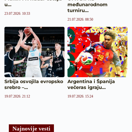
u…
međunarodnom
turniru…
23.07.2026. 10:33
21.07.2026. 08:50
Srbija osvojila evropsko
Argentina i Španija
srebro –…
večeras igraju…
19.07.2026. 21:12
19.07.2026. 15:24
Najnovije vesti