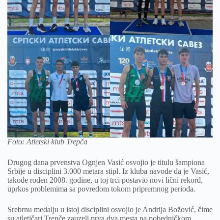
Foto: Atletski klub Trepča
Drugog dana prvenstva Ognjen Vasić osvojio je titulu šampiona
Srbije u disciplini 3.000 metara stipl. Iz kluba navode da je Vasić,
takođe rođen 2008. godine, u toj trci postavio novi lični rekord,
uprkos problemima sa povredom tokom pripremnog perioda.
Srebrnu medalju u istoj disciplini osvojio je Andrija Božović, čime
su atletičari Trepče zauzeli prva dva mesta na pobedničkom