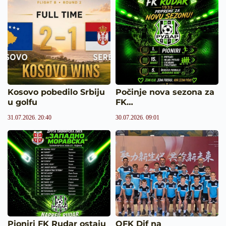
Kosovo pobedilo Srbiju
Počinje nova sezona za
u golfu
FK…
31.07.2026. 20:40
30.07.2026. 09:01
Pioniri FK Rudar ostaju
OFK Dif na