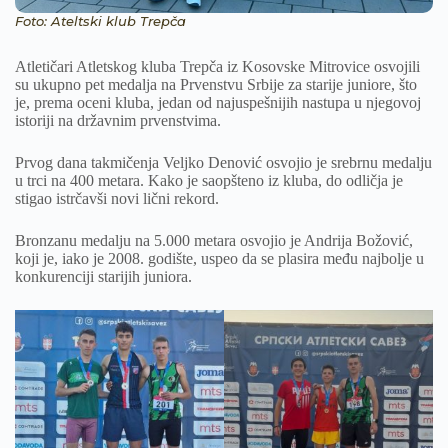
Foto: Ateltski klub Trepča
Atletičari Atletskog kluba Trepča iz Kosovske Mitrovice osvojili
su ukupno pet medalja na Prvenstvu Srbije za starije juniore, što
je, prema oceni kluba, jedan od najuspešnijih nastupa u njegovoj
istoriji na državnim prvenstvima.
Prvog dana takmičenja Veljko Denović osvojio je srebrnu medalju
u trci na 400 metara. Kako je saopšteno iz kluba, do odličja je
stigao istrčavši novi lični rekord.
Bronzanu medalju na 5.000 metara osvojio je Andrija Božović,
koji je, iako je 2008. godište, uspeo da se plasira među najbolje u
konkurenciji starijih juniora.