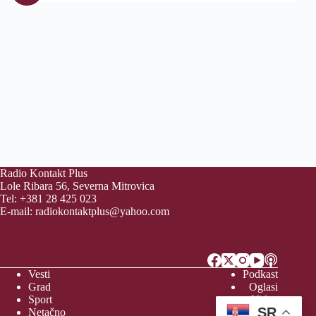
Radio Kontakt Plus
Lole Ribara 56, Severna Mitrovica
Tel: +381 28 425 023
E-mail:
radiokontaktplus@yahoo.com
Vesti
Podkast
Grad
Oglasi
Sport
Video
SR
Netačno
Vreme