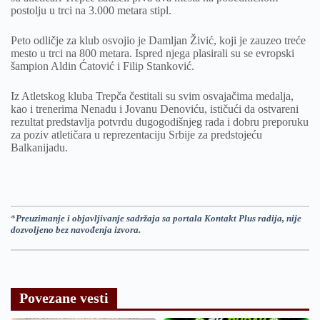
postolju u trci na 3.000 metara stipl.
Peto odličje za klub osvojio je Damljan Živić, koji je zauzeo treće
mesto u trci na 800 metara. Ispred njega plasirali su se evropski
šampion Aldin Ćatović i Filip Stanković.
Iz Atletskog kluba Trepča čestitali su svim osvajačima medalja,
kao i trenerima Nenadu i Jovanu Denoviću, ističući da ostvareni
rezultat predstavlja potvrdu dugogodišnjeg rada i dobru preporuku
za poziv atletičara u reprezentaciju Srbije za predstojeću
Balkanijadu.
*
Preuzimanje i objavljivanje sadržaja sa portala Kontakt Plus radija, nije
dozvoljeno bez navođenja izvora.
Povezane vesti