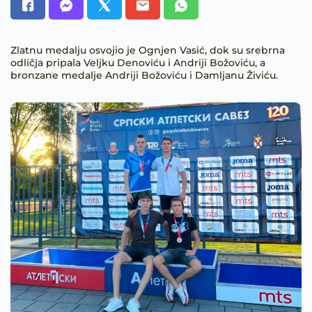
Zlatnu medalju osvojio je Ognjen Vasić, dok su srebrna
odličja pripala Veljku Denoviću i Andriji Božoviću, a
bronzane medalje Andriji Božoviću i Damljanu Živiću.