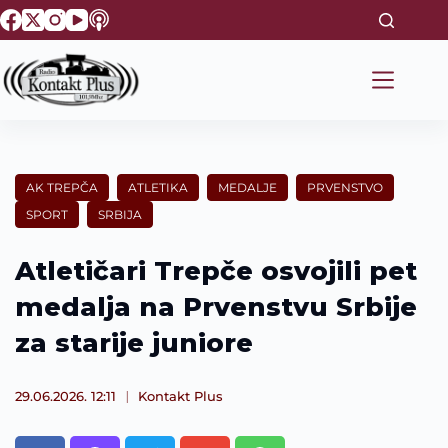
S
k
i
p
t
o
c
o
n
t
AK TREPČA
ATLETIKA
MEDALJE
PRVENSTVO
e
SPORT
SRBIJA
n
t
Atletičari Trepče osvojili pet
medalja na Prvenstvu Srbije
za starije juniore
29.06.2026. 12:11
Kontakt Plus