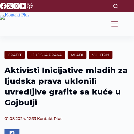
S
k
i
p
t
o
c
o
n
t
GRAFIT
LJUDSKA PRAVA
MLADI
VUČITRN
e
n
Aktivisti Inicijative mladih za
t
ljudska prava uklonili
uvredljive grafite sa kuće u
Gojbulji
01.08.2024. 12:33
Kontakt Plus