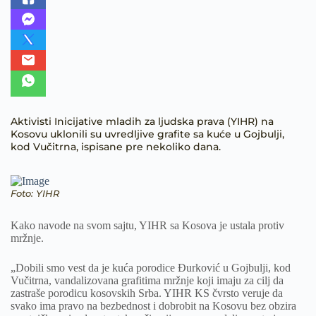
Aktivisti Inicijative mladih za ljudska prava (YIHR) na
Kosovu uklonili su uvredljive grafite sa kuće u Gojbulji,
kod Vučitrna, ispisane pre nekoliko dana.
Foto: YIHR
Kako navode na svom sajtu, YIHR sa Kosova je ustala protiv
mržnje.
„Dobili smo vest da je kuća porodice Đurković u Gojbulji, kod
Vučitrna, vandalizovana grafitima mržnje koji imaju za cilj da
zastraše porodicu kosovskih Srba. YIHR KS čvrsto veruje da
svako ima pravo na bezbednost i dobrobit na Kosovu bez obzira