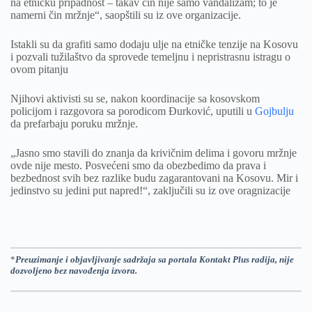
na etničku pripadnost – takav čin nije samo vandalizam; to je
namerni čin mržnje“, saopštili su iz ove organizacije.
Istakli su da grafiti samo dodaju ulje na etničke tenzije na Kosovu
i pozvali tužilaštvo da sprovede temeljnu i nepristrasnu istragu o
ovom pitanju
Njihovi aktivisti su se, nakon koordinacije sa kosovskom
policijom i razgovora sa porodicom Đurković, uputili u
Gojbulju
da prefarbaju poruku mržnje.
„Jasno smo stavili do znanja da krivičnim delima i govoru mržnje
ovde nije mesto. Posvećeni smo da obezbedimo da prava i
bezbednost svih bez razlike budu zagarantovani na Kosovu. Mir i
jedinstvo su jedini put napred!“, zaključili su iz ove oragnizacije
*
Preuzimanje i objavljivanje sadržaja sa portala Kontakt Plus radija, nije
dozvoljeno bez navođenja izvora.