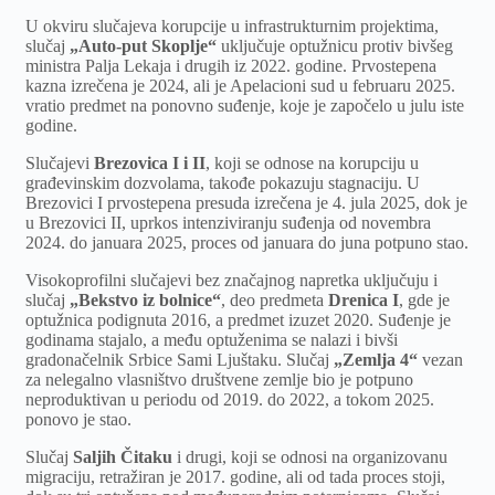
U okviru slučajeva korupcije u infrastrukturnim projektima,
slučaj
„Auto-put Skoplje“
uključuje optužnicu protiv bivšeg
ministra Palja Lekaja i drugih iz 2022. godine. Prvostepena
kazna izrečena je 2024, ali je Apelacioni sud u februaru 2025.
vratio predmet na ponovno suđenje, koje je započelo u julu iste
godine.
Slučajevi
Brezovica I i II
, koji se odnose na korupciju u
građevinskim dozvolama, takođe pokazuju stagnaciju. U
Brezovici I prvostepena presuda izrečena je 4. jula 2025, dok je
u Brezovici II, uprkos intenziviranju suđenja od novembra
2024. do januara 2025, proces od januara do juna potpuno stao.
Visokoprofilni slučajevi bez značajnog napretka uključuju i
slučaj
„Bekstvo iz bolnice“
, deo predmeta
Drenica I
, gde je
optužnica podignuta 2016, a predmet izuzet 2020. Suđenje je
godinama stajalo, a među optuženima se nalazi i bivši
gradonačelnik Srbice Sami Ljuštaku. Slučaj
„Zemlja 4“
vezan
za nelegalno vlasništvo društvene zemlje bio je potpuno
neproduktivan u periodu od 2019. do 2022, a tokom 2025.
ponovo je stao.
Slučaj
Saljih Čitaku
i drugi, koji se odnosi na organizovanu
migraciju, retražiran je 2017. godine, ali od tada proces stoji,