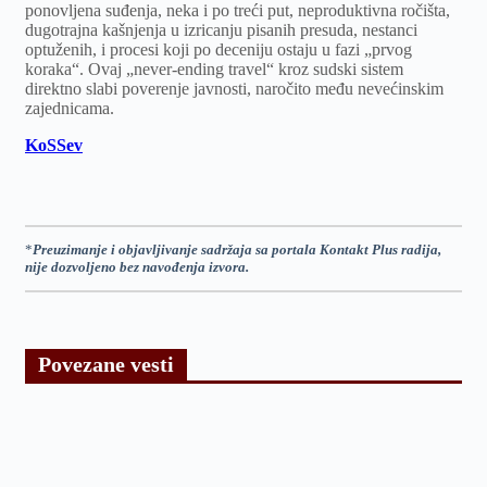
ponovljena suđenja, neka i po treći put, neproduktivna ročišta,
dugotrajna kašnjenja u izricanju pisanih presuda, nestanci
optuženih, i procesi koji po deceniju ostaju u fazi „prvog
koraka“. Ovaj „never-ending travel“ kroz sudski sistem
direktno slabi poverenje javnosti, naročito među nevećinskim
zajednicama.
KoSSev
*
Preuzimanje i objavljivanje sadržaja sa portala Kontakt Plus radija,
nije dozvoljeno bez navođenja izvora.
Povezane vesti