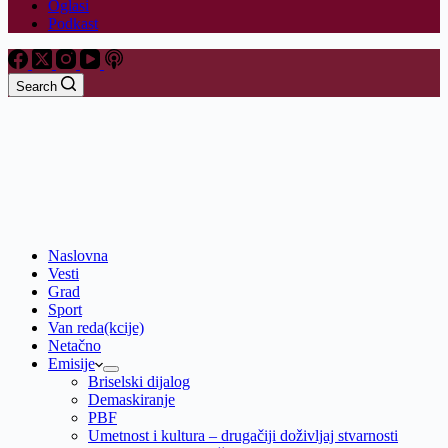
Oglasi
Podkast
Search
Naslovna
Vesti
Grad
Sport
Van reda(kcije)
Netačno
Emisije
Briselski dijalog
Demaskiranje
PBF
Umetnost i kultura – drugačiji doživljaj stvarnosti