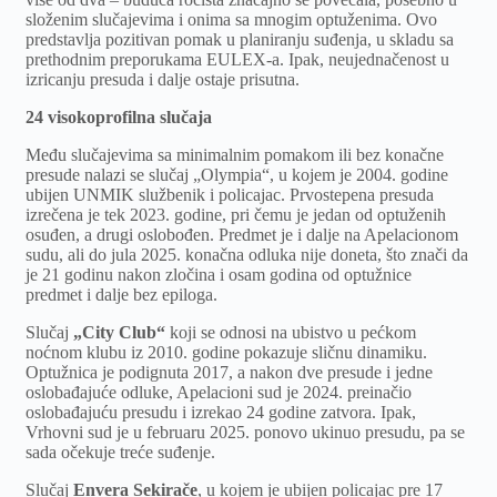
složenim slučajevima i onima sa mnogim optuženima. Ovo
predstavlja pozitivan pomak u planiranju suđenja, u skladu sa
prethodnim preporukama EULEX-a. Ipak, neujednačenost u
izricanju presuda i dalje ostaje prisutna.
24 visokoprofilna slučaja
Među slučajevima sa minimalnim pomakom ili bez konačne
presude nalazi se slučaj „Olympia“, u kojem je 2004. godine
ubijen UNMIK službenik i policajac. Prvostepena presuda
izrečena je tek 2023. godine, pri čemu je jedan od optuženih
osuđen, a drugi oslobođen. Predmet je i dalje na Apelacionom
sudu, ali do jula 2025. konačna odluka nije doneta, što znači da
je 21 godinu nakon zločina i osam godina od optužnice
predmet i dalje bez epiloga.
Slučaj
„City Club“
koji se odnosi na ubistvo u pećkom
noćnom klubu iz 2010. godine pokazuje sličnu dinamiku.
Optužnica je podignuta 2017, a nakon dve presude i jedne
oslobađajuće odluke, Apelacioni sud je 2024. preinačio
oslobađajuću presudu i izrekao 24 godine zatvora. Ipak,
Vrhovni sud je u februaru 2025. ponovo ukinuo presudu, pa se
sada očekuje treće suđenje.
Slučaj
Envera Sekirače
, u kojem je ubijen policajac pre 17