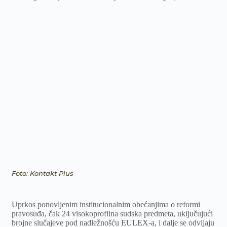
Foto: Kontakt Plus
Uprkos ponovljenim institucionalnim obećanjima o reformi
pravosuđa, čak 24 visokoprofilna sudska predmeta, uključujući
brojne slučajeve pod nadležnošću EULEX-a, i dalje se odvijaju