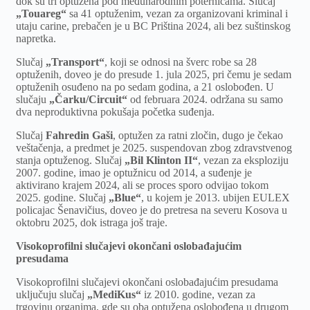
dok su tri optužena pod međunarodnim poternicama. Slučaj
„Touareg“
sa 41 optuženim, vezan za organizovani kriminal i
utaju carine, prebačen je u BC Priština 2024, ali bez suštinskog
napretka.
Slučaj
„Transport“
, koji se odnosi na šverc robe sa 28
optuženih, doveo je do presude 1. jula 2025, pri čemu je sedam
optuženih osuđeno na po sedam godina, a 21 oslobođen. U
slučaju
„Čarku/Circuit“
od februara 2024. održana su samo
dva neproduktivna pokušaja početka suđenja.
Slučaj
Fahredin Gaši
, optužen za ratni zločin, dugo je čekao
veštačenja, a predmet je 2025. suspendovan zbog zdravstvenog
stanja optuženog. Slučaj
„Bil Klinton II“
, vezan za eksploziju
2007. godine, imao je optužnicu od 2014, a suđenje je
aktivirano krajem 2024, ali se proces sporo odvijao tokom
2025. godine. Slučaj
„Blue“
, u kojem je 2013. ubijen EULEX
policajac Šenavičius, doveo je do pretresa na severu Kosova u
oktobru 2025, dok istraga još traje.
Visokoprofilni slučajevi okončani oslobađajućim
presudama
Visokoprofilni slučajevi okončani oslobađajućim presudama
uključuju slučaj
„MediKus“
iz 2010. godine, vezan za
trgovinu organima, gde su oba optužena oslobođena u drugom