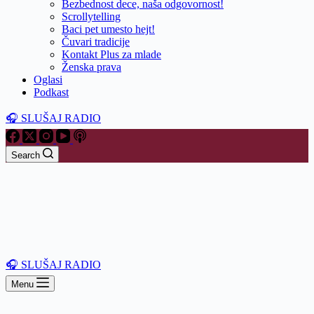
Bezbednost dece, naša odgovornost!
Scrollytelling
Baci pet umesto hejt!
Čuvari tradicije
Kontakt Plus za mlade
Ženska prava
Oglasi
Podkast
🎧 SLUŠAJ RADIO
Search
🎧 SLUŠAJ RADIO
Menu