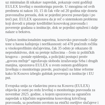
uz minimalan ili nikakav napredak, pokazuje osmi godišnji
EULEX Izveštaj o monitoringu pravde. U mnogima od ovih
predmeta ni nakon 10, 15 ili čak više od 20 godina nije doneta
pravosnažna presuda, dok se pojedini procesi ponavljaju i po
treći put. EULEX upozorava da je reč o sistemskom problemu
koji dovodi u pitanje kredibilitet kosovskog pravosuđa i
poverenje građana u institucije, dok se pojedini optuženi i dalje
nalaze u bekstvu.
Uprkos institucionalnim naporima, kosovsko pravosuđe i dalje
tone u haosu kašnjenja i neefikasnosti: od 478 praćenih ročišta
u visokoprofilnim slučajevima, čak 35 odsto je otkazano ili
neproduktivno, dok su pretnje tužiocima – često iz političkih
krugova – postale epidemija, a policijski postupci protiv
„govora mržnje“ ugrožavaju slobodu izražavanja Srba i drugih
manjina, upozorava EULEX u svom osmom godišnjem
Izveštaju o monitoringu pravde, pozivajući na hitne reforme
kako bi Kosovo izbeglo gubitak poverenja u institucije i EU
put.
Evropska unija za vladavinu prava na Kosovu (EULEX)
objavila je osmi po redu Izveštaj o monitoringu pravosuđa za
novembar 2025. godine, u kojem upozorava na ograničen
napredak u ključnim segmentima kosovskog krivičnog
pravosuđa, sa posebnim osvrtom na etnički osetljive slučajeve i