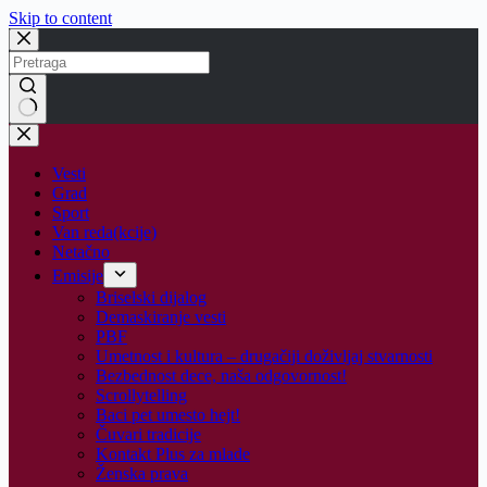
Skip to content
No
results
Vesti
Grad
Sport
Van reda(kcije)
Netačno
Emisije
Briselski dijalog
Demaskiranje vesti
PBF
Umetnost i kultura – drugačiji doživljaj stvarnosti
Bezbednost dece, naša odgovornost!
Scrollytelling
Baci pet umesto hejt!
Čuvari tradicije
Kontakt Plus za mlade
Ženska prava