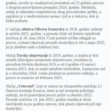
godina, završio je osuđujućom presudom od 25 godina zatvora
u drugom ponovljenom postupku 2024. godine. Međutim,
sudija je naknadno suspendovan zbog proceduralne greške, a
optuženi je u međuvremenu nestao i još je u bekstvu, dok je
žalba podneta.
U slučaju
ubistva Olivera Ivanovića
iz 2018. godine suđenje
je počelo 2021. godine, a presuda četiri od šestoro optuženih
izrečena je 28. juna 2024. Česti prekidi ročišta odlagali su
proces, a pisani otpravak presude dostavljen je tek u maju 2025,
pa je predmet sada u žalbenoj fazi.
Slučaj
Turske deportacije
iz 2019. godine, u kojem je šest
turskih državljana nezakonito deportovano, rezultirao je
presudom bivšem direktoru KIA-e od 4 godine i 8 meseci
zatvora 2023, dok su ostali optuženi oslobođeni. Apelacioni sud
je u decembru 2024. vratio predmet na ponovno suđenje, a
proces se nastavio od februara 2025.
Slučaj
„Veterani“
, koji se odnosi na zloupotrebu položaja 12
članova komisije Kosova, imao je pet neuspela pokušaja
suđenja, da bi ponovljeni proces počeo u oktobru 2023.
Presuda izrečena 14. jula 2025. godine osudila je deset
okrivljenih na po godinu zatvora, dok pisani otpravak još nije
dostavljen.