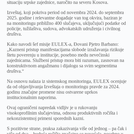
situaciju srpske zajednice, naročito na severu Kosova.
Izveštaj, koji pokriva period od novembra 2024. do septembra
2025. godine i relevantne događaje van tog okvira, baziran je
na monitoringu približno 400 slučajeva, uključujući podatke od
policije, tužilaštva, sudova, advokatskih udruženja i civilnog
društva.
Kako navodi šef misije EULEX-a, Đovani Pjetro Barbano:
„Kazneni pristup manifestacijama slobode izražavanja rizikuje
štetu poverenju u institucije, posebno među nevećinski
zajednicama. Službeni pristup mora biti razuman, zasnovan na
konstruktivnom angažmanu i dijalogu sa svim segmentima
društva.“
Na osnovu nalaza iz sistemskog monitoringa, EULEX ocenjuje
da od objavljivanja Izveštaja o monitoringu pravde za 2024.
godinu značajne promene nisu ostvarene uprkos
institucionalnim naporima.
Ovaj ograničeni napredak vidljiv je u rukovanju
visokoprofilnim slučajevima, odnosu produktivnih ročišta i
nekonzistentnoj primeni sporednih kazni.
S pozitivne strane, praksa zakazivanja više od jednog – pa čak i
više od dva – buduća ročišta značajno se povećala, posebno u