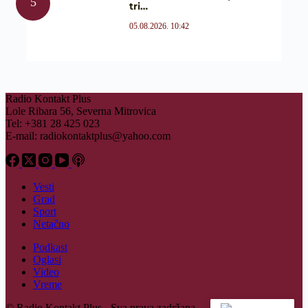
tri…
05.08.2026. 10:42
Radio Kontakt Plus
Lole Ribara 56, Severna Mitrovica
Tel: +381 28 425 023
E-mail:
radiokontaktplus@yahoo.com
Vesti
Grad
Sport
Netačno
Podkast
Oglasi
Video
Vreme
© Radio Kontakt Plus - Sva prava zadržana