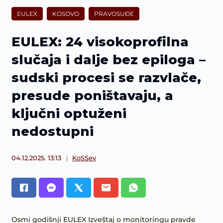
EULEX
KOSOVO
PRAVOSUĐE
EULEX: 24 visokoprofilna
slučaja i dalje bez epiloga –
sudski procesi se razvlače,
presude poništavaju, a
ključni optuženi
nedostupni
04.12.2025. 13:13
KoSSev
Osmi godišnji EULEX Izveštaj o monitoringu pravde