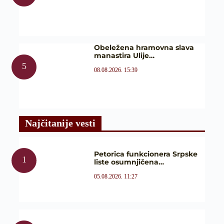
Obeležena hramovna slava
manastira Ulije…
08.08.2026. 15:39
Najčitanije vesti
Petorica funkcionera Srpske
liste osumnjičena…
05.08.2026. 11:27