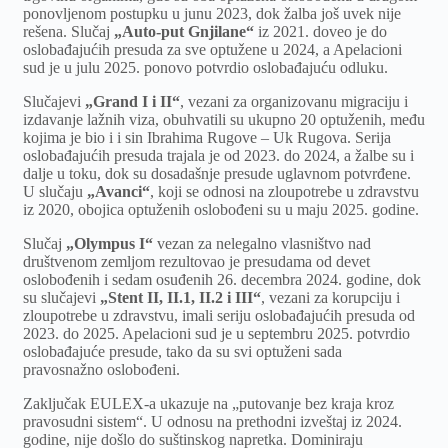
ponovljenom postupku u junu 2023, dok žalba još uvek nije
rešena. Slučaj
„Auto-put Gnjilane“
iz 2021. doveo je do
oslobađajućih presuda za sve optužene u 2024, a Apelacioni
sud je u julu 2025. ponovo potvrdio oslobađajuću odluku.
Slučajevi
„Grand I i II“
, vezani za organizovanu migraciju i
izdavanje lažnih viza, obuhvatili su ukupno 20 optuženih, među
kojima je bio i i sin Ibrahima Rugove – Uk Rugova. Serija
oslobađajućih presuda trajala je od 2023. do 2024, a žalbe su i
dalje u toku, dok su dosadašnje presude uglavnom potvrđene.
U slučaju
„Avanci“
, koji se odnosi na zloupotrebe u zdravstvu
iz 2020, obojica optuženih oslobođeni su u maju 2025. godine.
Slučaj
„Olympus I“
vezan za nelegalno vlasništvo nad
društvenom zemljom rezultovao je presudama od devet
oslobođenih i sedam osuđenih 26. decembra 2024. godine, dok
su slučajevi
„Stent II, II.1, II.2 i III“
, vezani za korupciju i
zloupotrebe u zdravstvu, imali seriju oslobađajućih presuda od
2023. do 2025. Apelacioni sud je u septembru 2025. potvrdio
oslobađajuće presude, tako da su svi optuženi sada
pravosnažno oslobođeni.
Zaključak EULEX-a ukazuje na „putovanje bez kraja kroz
pravosudni sistem“. U odnosu na prethodni izveštaj iz 2024.
godine, nije došlo do suštinskog napretka. Dominiraju