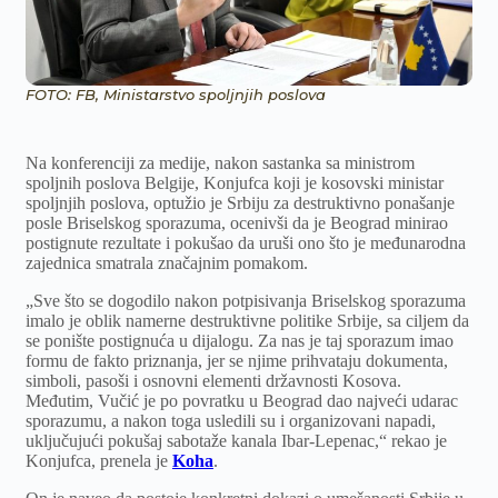
FOTO: FB, Ministarstvo spoljnjih poslova
Na konferenciji za medije, nakon sastanka sa ministrom
spoljnih poslova Belgije, Konjufca koji je kosovski ministar
spoljnjih poslova, optužio je Srbiju za destruktivno ponašanje
posle Briselskog sporazuma, ocenivši da je Beograd minirao
postignute rezultate i pokušao da uruši ono što je međunarodna
zajednica smatrala značajnim pomakom.
„Sve što se dogodilo nakon potpisivanja Briselskog sporazuma
imalo je oblik namerne destruktivne politike Srbije, sa ciljem da
se ponište postignuća u dijalogu. Za nas je taj sporazum imao
formu de fakto priznanja, jer se njime prihvataju dokumenta,
simboli, pasoši i osnovni elementi državnosti Kosova.
Međutim, Vučić je po povratku u Beograd dao najveći udarac
sporazumu, a nakon toga usledili su i organizovani napadi,
uključujući pokušaj sabotaže kanala Ibar‑Lepenac,“ rekao je
Konjufca, prenela je
Koha
.