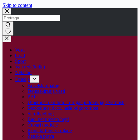
Skip to content
No
results
Vesti
Grad
Sport
Van reda(kcije)
Netačno
Emisije
Briselski dijalog
Demaskiranje vesti
PBF
Umetnost i kultura – drugačiji doživljaj stvarnosti
Bezbednost dece, naša odgovornost!
Scrollytelling
Baci pet umesto hejt!
Čuvari tradicije
Kontakt Plus za mlade
Ženska prava