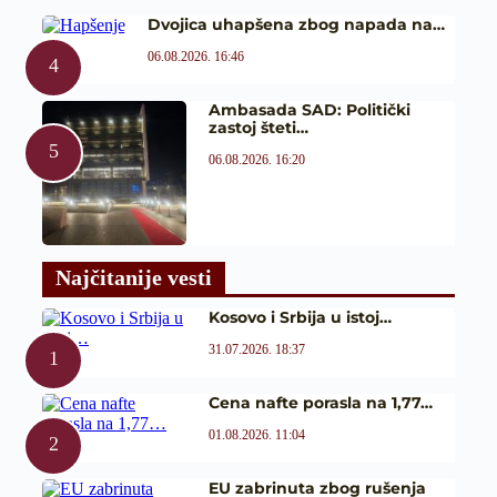
Dvojica uhapšena zbog napada na…
06.08.2026. 16:46
Ambasada SAD: Politički
zastoj šteti…
06.08.2026. 16:20
Najčitanije vesti
Kosovo i Srbija u istoj…
31.07.2026. 18:37
Cena nafte porasla na 1,77…
01.08.2026. 11:04
EU zabrinuta zbog rušenja