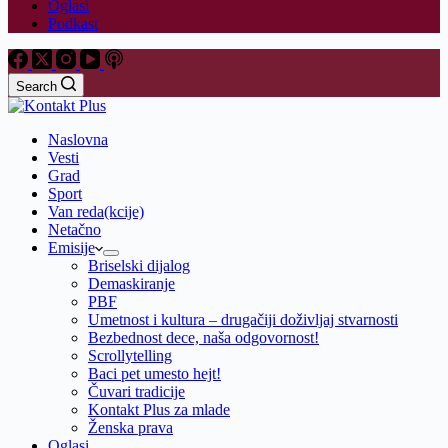
Oglasi
Podkast
Search
Naslovna
Vesti
Grad
Sport
Van reda(kcije)
Netačno
Emisije
Briselski dijalog
Demaskiranje
PBF
Umetnost i kultura – drugačiji doživljaj stvarnosti
Bezbednost dece, naša odgovornost!
Scrollytelling
Baci pet umesto hejt!
Čuvari tradicije
Kontakt Plus za mlade
Ženska prava
Oglasi