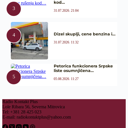
kod…
31.07.2026. 21:04
Dizel skuplji, cene benzina i…
31.07.2026. 11:32
Petorica funkcionera Srpske
liste osumnjičena…
05.08.2026. 11:27
Radio Kontakt Plus
Lole Ribara 56, Severna Mitrovica
Tel: +381 28 425 023
E-mail:
radiokontaktplus@yahoo.com