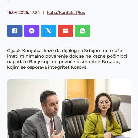
16.04.2026. 17:24
Koha/Kontakt Plus
Gljauk Konjufca, kaže da dijalog sa Srbijom ne može
imati minimalno poverenje dok se ne kazne počinioci
napada u Banjskoj i ne povuče pismo Ane Brnabić,
kojim se osporava integritet Kosova.