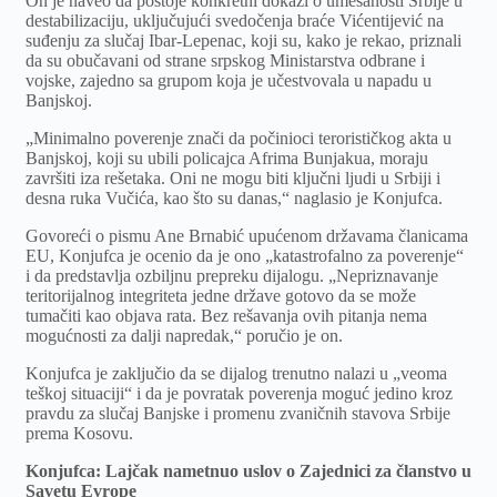
On je naveo da postoje konkretni dokazi o umešanosti Srbije u
destabilizaciju, uključujući svedočenja braće Vićentijević na
suđenju za slučaj Ibar‑Lepenac, koji su, kako je rekao, priznali
da su obučavani od strane srpskog Ministarstva odbrane i
vojske, zajedno sa grupom koja je učestvovala u napadu u
Banjskoj.
„Minimalno poverenje znači da počinioci terorističkog akta u
Banjskoj, koji su ubili policajca Afrima Bunjakua, moraju
završiti iza rešetaka. Oni ne mogu biti ključni ljudi u Srbiji i
desna ruka Vučića, kao što su danas,“ naglasio je Konjufca.
Govoreći o pismu Ane Brnabić upućenom državama članicama
EU, Konjufca je ocenio da je ono „katastrofalno za poverenje“
i da predstavlja ozbiljnu prepreku dijalogu. „Nepriznavanje
teritorijalnog integriteta jedne države gotovo da se može
tumačiti kao objava rata. Bez rešavanja ovih pitanja nema
mogućnosti za dalji napredak,“ poručio je on.
Konjufca je zaključio da se dijalog trenutno nalazi u „veoma
teškoj situaciji“ i da je povratak poverenja moguć jedino kroz
pravdu za slučaj Banjske i promenu zvaničnih stavova Srbije
prema Kosovu.
Konjufca: Lajčak nametnuo uslov o Zajednici za članstvo u
Savetu Evrope