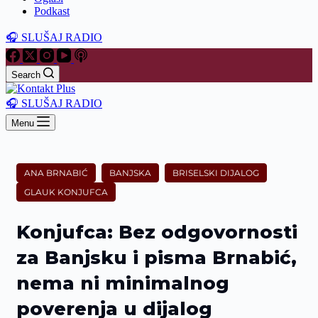
Podkast
🎧 SLUŠAJ RADIO
Search
🎧 SLUŠAJ RADIO
Menu
ANA BRNABIĆ
BANJSKA
BRISELSKI DIJALOG
GLAUK KONJUFCA
Konjufca: Bez odgovornosti
za Banjsku i pisma Brnabić,
nema ni minimalnog
poverenja u dijalog