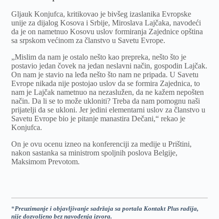
Gljauk Konjufca, kritikovao je bivšeg izaslanika Evropske
unije za dijalog Kosova i Srbije, Miroslava Lajčaka, navodeći
da je on nametnuo Kosovu uslov formiranja Zajednice opština
sa srpskom većinom za članstvo u Savetu Evrope.
„Mislim da nam je ostalo nešto kao prepreka, nešto što je
postavio jedan čovek na jedan neslavni način, gospodin Lajčak.
On nam je stavio na leđa nešto što nam ne pripada. U Savetu
Evrope nikada nije postojao uslov da se formira Zajednica, to
nam je Lajčak nametnuo na nezaslužen, da ne kažem nepošten
način. Da li se to može ukloniti? Treba da nam pomognu naši
prijatelji da se ukloni. Jer jedini elementarni uslov za članstvo u
Savetu Evrope bio je pitanje manastira Dečani,“ rekao je
Konjufca.
On je ovu ocenu izneo na konferenciji za medije u Prištini,
nakon sastanka sa ministrom spoljnih poslova Belgije,
Maksimom Prevotom.
*
Preuzimanje i objavljivanje sadržaja sa portala Kontakt Plus radija,
nije dozvoljeno bez navođenja izvora.