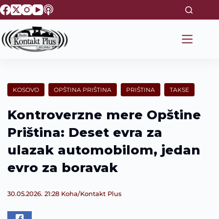
S
k
i
p
t
o
c
o
n
t
KOSOVO
OPŠTINA PRIŠTINA
PRIŠTINA
TAKSE
e
n
Kontroverzne mere Opštine
t
Priština: Deset evra za
ulazak automobilom, jedan
evro za boravak
30.05.2026. 21:28
Koha/Kontakt Plus