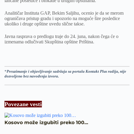
lančane posledice i blokade u drugim opštinama.
Analitičar Instituta GAP, Bekim Saljihu, ocenio je da se merom
ograničava pristup gradu i upozorio na moguće šire posledice
ukoliko i druge opštine uvedu slične takse.
Javna rasprava o predlogu traje do 24. juna, nakon čega će o
izmenama odlučivati Skupština opštine Priština.
*
Preuzimanje i objavljivanje sadržaja sa portala Kontakt Plus radija, nije
dozvoljeno bez navođenja izvora.
Povezane vesti
Kosovo može izgubiti preko 100…