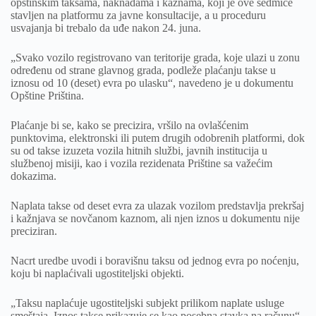
opštinskim taksama, naknadama i kaznama, koji je ove sedmice
stavljen na platformu za javne konsultacije, a u proceduru
usvajanja bi trebalo da uđe nakon 24. juna.
„Svako vozilo registrovano van teritorije grada, koje ulazi u zonu
određenu od strane glavnog grada, podleže plaćanju takse u
iznosu od 10 (deset) evra po ulasku“, navedeno je u dokumentu
Opštine Priština.
Plaćanje bi se, kako se precizira, vršilo na ovlašćenim
punktovima, elektronski ili putem drugih odobrenih platformi, dok
su od takse izuzeta vozila hitnih službi, javnih institucija u
službenoj misiji, kao i vozila rezidenata Prištine sa važećim
dokazima.
Naplata takse od deset evra za ulazak vozilom predstavlja prekršaj
i kažnjava se novčanom kaznom, ali njen iznos u dokumentu nije
preciziran.
Nacrt uredbe uvodi i boravišnu taksu od jednog evra po noćenju,
koju bi naplaćivali ugostiteljski objekti.
„Taksu naplaćuje ugostiteljski subjekt prilikom naplate usluge
smeštaja. Iznos takse prikazuje se kao posebna stavka na računu“,