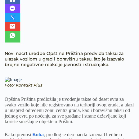
Novi nacrt uredbe Opštine Priština predviđa taksu za
ulazak vozilom u grad i boravišnu taksu, što je izazvalo
brojne negativne reakcije javnosti i stručnjaka.
Foto: Kontakt Plus
Opština Priština predložila je uvođenje takse od deset evra za
svako vozilo koje nije registrovano na teritoriji ovog grada, a ulazi
u unapred određenu zonu centra grada, kao i boravišnu taksu od
jednog evra po noćenju za sve građane i strane državljane koji
koriste smeštajne objekte u Prištini.
Kako prenosi
Koha
, predlog je deo nacrta izmena Uredbe o