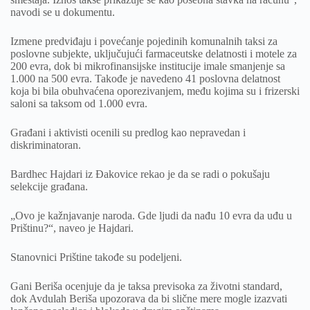
navodi se u dokumentu.
Izmene predviđaju i povećanje pojedinih komunalnih taksi za
poslovne subjekte, uključujući farmaceutske delatnosti i motele za
200 evra, dok bi mikrofinansijske institucije imale smanjenje sa
1.000 na 500 evra. Takođe je navedeno 41 poslovna delatnost
koja bi bila obuhvaćena oporezivanjem, među kojima su i frizerski
saloni sa taksom od 1.000 evra.
Građani i aktivisti ocenili su predlog kao nepravedan i
diskriminatoran.
Bardhec Hajdari iz Đakovice rekao je da se radi o pokušaju
selekcije građana.
„Ovo je kažnjavanje naroda. Gde ljudi da nađu 10 evra da uđu u
Prištinu?“, naveo je Hajdari.
Stanovnici Prištine takođe su podeljeni.
Gani Beriša ocenjuje da je taksa previsoka za životni standard,
dok Avdulah Beriša upozorava da bi slične mere mogle izazvati