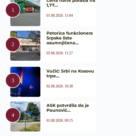
Cena nafte porasla na
1,77…
01.08.2026. 11:04
Petorica funkcionera
Srpske liste
osumnjičena…
05.08.2026. 11:27
Vučić: Srbi na Kosovu
trpe…
02.08.2026. 16:38
ASK potvrdila da je
Paunović…
01.08.2026. 09:15