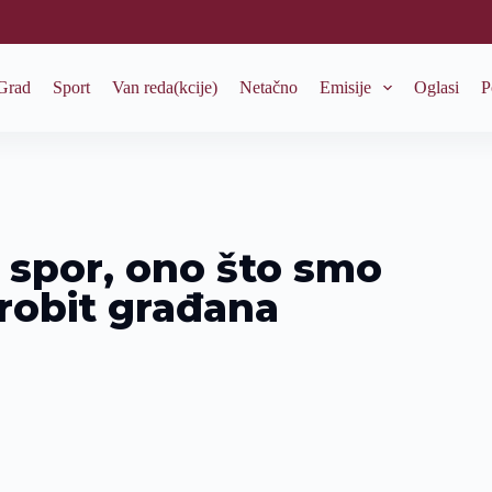
Grad
Sport
Van reda(kcije)
Netačno
Emisije
Oglasi
P
 spor, ono što smo
brobit građana