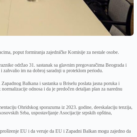
cima, poput formiranja zajedničke Komisije za nestale osobe.
praznike održao 31. sastanak sa glavnim pregovaračima Beograda i
i zahvalio im na dobroj saradnji u proteklom periodu.
i Zapadnog Balkana i sastanka u Briselu poslata jasna poruka i
ez normalizacije odnosa i da je predočen detaljan plan za narednu
entaciju Ohridskog sporazuma iz 2023. godine, deeskalaciju tenzija,
osovskih Srba, uspostavljanje Asocijacije srpskih opština,
a proširenje EU i da veruje da EU i Zapadni Balkan mogu zajedno da