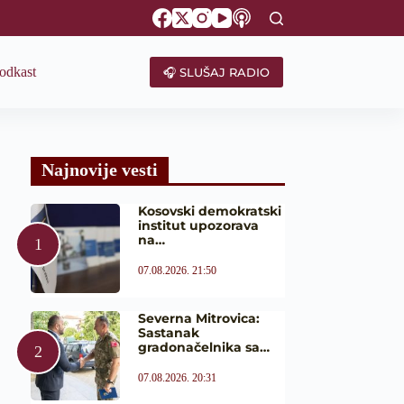
odkast
🎧 SLUŠAJ RADIO
Najnovije vesti
Kosovski demokratski
institut upozorava
na…
07.08.2026. 21:50
Severna Mitrovica:
Sastanak
gradonačelnika sa…
07.08.2026. 20:31