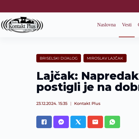
S
k
i
p
Naslovna
Vesti
t
o
c
o
n
t
BRISELSKI DIJALOG
MIROSLAV LAJČAK
e
n
Lajčak: Napredak
t
postigli je na do
23.12.2024. 15:35
Kontakt Plus