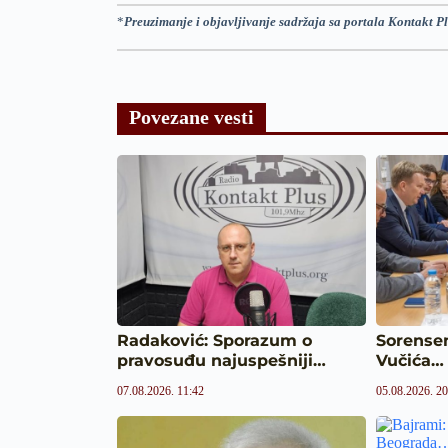
*
Preuzimanje i objavljivanje sadržaja sa portala Kontakt Pl
Povezane vesti
Radaković: Sporazum o
Sorensen
pravosuđu najuspešniji…
Vučića…
07.08.2026. 11:42
05.08.2026. 20