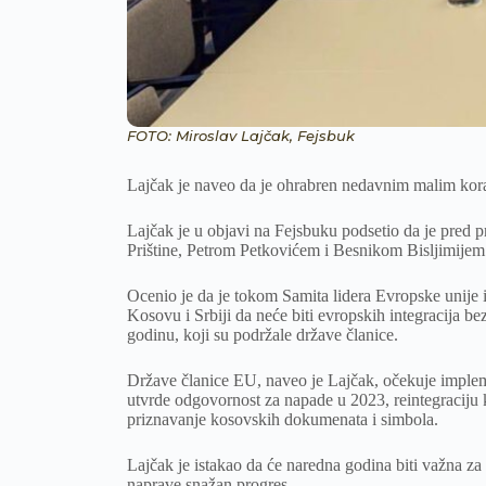
FOTO: Miroslav Lajčak, Fejsbuk
Lajčak je naveo da je ohrabren nedavnim malim kora
Lajčak je u objavi na Fejsbuku podsetio da je pred 
Prištine, Petrom Petkovićem i Besnikom Bisljimijem 
Ocenio je da je tokom Samita lidera Evropske unije 
Kosovu i Srbiji da neće biti evropskih integracija b
godinu, koji su podržale države članice.
Države članice EU, naveo je Lajčak, očekuje implem
utvrde odgovornost za napade u 2023, reintegraciju k
priznavanje kosovskih dokumenata i simbola.
Lajčak je istakao da će naredna godina biti važna z
naprave snažan progres.