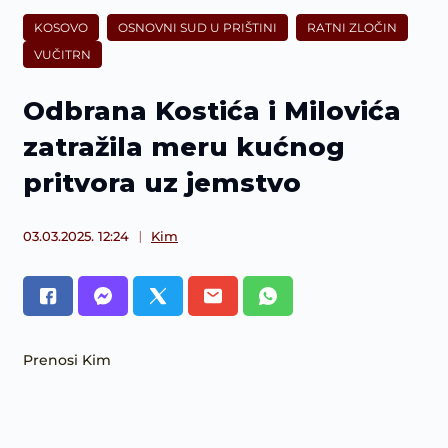
KOSOVO
OSNOVNI SUD U PRIŠTINI
RATNI ZLOČIN
VUČITRN
Odbrana Kostića i Milovića
zatražila meru kućnog
pritvora uz jemstvo
03.03.2025. 12:24
Kim
Prenosi Kim