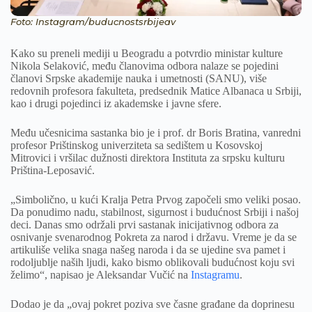
Foto: Instagram/buducnostsrbijeav
Kako su preneli mediji u Beogradu a potvrdio ministar kulture
Nikola Selaković, među članovima odbora nalaze se pojedini
članovi Srpske akademije nauka i umetnosti (SANU), više
redovnih profesora fakulteta, predsednik Matice Albanaca u Srbiji,
kao i drugi pojedinci iz akademske i javne sfere.
Među učesnicima sastanka bio je i prof. dr Boris Bratina, vanredni
profesor Prištinskog univerziteta sa sedištem u Kosovskoj
Mitrovici i vršilac dužnosti direktora Instituta za srpsku kulturu
Priština-Leposavić.
„Simbolično, u kući Kralja Petra Prvog započeli smo veliki posao.
Da ponudimo nadu, stabilnost, sigurnost i budućnost Srbiji i našoj
deci. Danas smo održali prvi sastanak inicijativnog odbora za
osnivanje svenarodnog Pokreta za narod i državu. Vreme je da se
artikuliše velika snaga našeg naroda i da se ujedine sva pamet i
rodoljublje naših ljudi, kako bismo oblikovali budućnost koju svi
želimo“, napisao je Aleksandar Vučić na
Instagramu
.
Dodao je da „ovaj pokret poziva sve časne građane da doprinesu