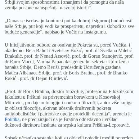
Srbiji svojim sposobnostima i znanjem i da pomognu da naša
zemlja postane najuspešnija u svojoj istoriji“.
„Danas se iscrtavaju konture i put ka dobroj i sigurnoj budućnosti
naše Srbije, put koji vodi ka prosperitetu, napretku i slobodi za sve
buduće generacije“, napisao je Vučić na Instagramu.
U Inicijativnom odboru za osnivanje Pokreta su, pored Vučića, i
akademici Bela Balint i Svetislav Božić, prof. dr Svetlana Miletić
Drakulić, prof. dr Nenad Arsović, prof. dr Goran Stanojević, prof.
dr Đuro Macut, Marina Papadakis generalni sekretar Udruženja
banaka Srbije, Demo Beriša predsednik Udruženja građana
Matica Albanaca Srbije, prof. dr Boris Bratina, prof. dr Branko
Rakić i prof. dr Dejan Đurđević.
„Prof. dr Boris Bratina, doktor filozofije, profesor na Filozofskom
fakultetu u Prištini, sa privremenim boravkom u Kosovskoj
Mitrovici, predaje ontologiju i nauku o filozofiji, autor više knjiga
iz oblasti filozofije, aktivan učesnik društvenih pokreta
antiglobalističke i patriotske opcije proteklih decenija“, prenela je
Politika
, ne precizirajući da je Bratina odnedavno i vršilac
dužnosti direktora Instituta za srpsku kulturu Priština-Leposavić.
Spisak učesnika sastanka koji su objavili pojedini mediji potvrđen