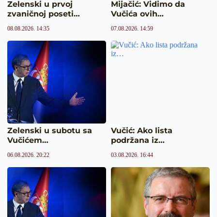
Zelenski u prvoj
Mijačić: Vidimo da
zvaničnoj poseti…
Vučića ovih…
08.08.2026. 14:35
07.08.2026. 14:59
Zelenski u subotu sa
Vučić: Ako lista
Vučićem…
podržana iz…
06.08.2026. 20:22
03.08.2026. 16:44