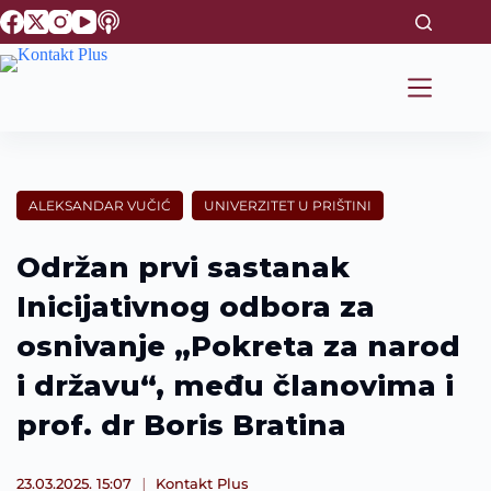
S
k
i
p
t
o
c
o
n
t
ALEKSANDAR VUČIĆ
UNIVERZITET U PRIŠTINI
e
n
t
Održan prvi sastanak
Inicijativnog odbora za
osnivanje „Pokreta za narod
i državu“, među članovima i
prof. dr Boris Bratina
23.03.2025. 15:07
Kontakt Plus