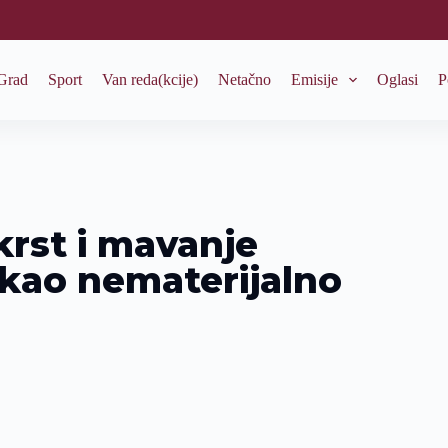
Grad
Sport
Van reda(kcije)
Netačno
Emisije
Oglasi
P
 krst i mavanje
kao nematerijalno