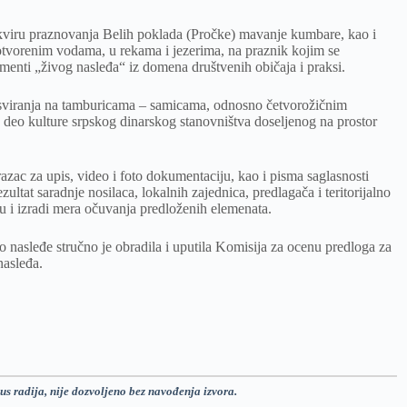
 okviru praznovanja Belih poklada (Pročke) mavanje kumbare, kao i
 otvorenim vodama, u rekama i jezerima, na praznik kojim se
menti „živog nasleđa“ iz domena društvenih običaja i praksi.
a sviranja na tamburicama – samicama, odnosno četvorožičnim
deo kulture srpskog dinarskog stanovništva doseljenog na prostor
razac za upis, video i foto dokumentaciju, kao i pisma saglasnosti
ezultat saradnje nosilaca, lokalnih zajednica, predlagača i teritorijalno
u i izradi mera očuvanja predloženih elemenata.
o nasleđe stručno je obradila i uputila Komisija za ocenu predloga za
nasleđa.
us radija, nije dozvoljeno bez navođenja izvora.