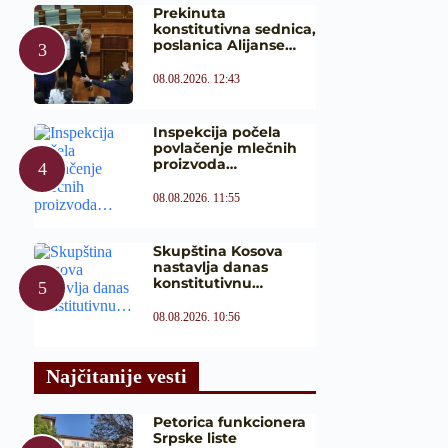
Prekinuta
konstitutivna sednica,
poslanica Alijanse…
08.08.2026. 12:43
Inspekcija počela
povlačenje mlečnih
proizvoda…
08.08.2026. 11:55
Skupština Kosova
nastavlja danas
konstitutivnu…
08.08.2026. 10:56
Najčitanije vesti
Petorica funkcionera
Srpske liste