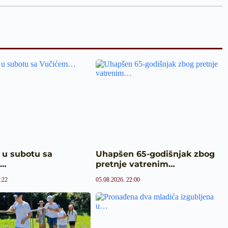
 u subotu sa
Uhapšen 65-godišnjak zbog
m…
pretnje vatrenim…
:22
05.08.2026. 22:00