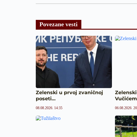
Povezane vesti
Zelenski u prvoj zvaničnoj
Zelenski
poseti…
Vučiće
08.08.2026. 14:35
06.08.2026. 20