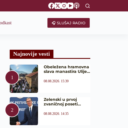
odkast
🎧 SLUŠAJ RADIO
Najnovije vesti
Obeležena hramovna
slava manastira Ulije…
08.08.2026. 15:39
Zelenski u prvoj
zvaničnoj poseti…
08.08.2026. 14:35