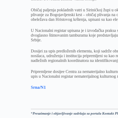
Običaj paljenja pokladnih vatri u Sirinićkoj župi u
plivanje za Bogojavljenski krst – običaj plivanja na
obeležava dan Hristovog krštenja, upisani su kao ele
U Nacionalni registar upisana je i izvođačka praks
dvoglasno štimovanim tamburama koje predstavljaju 
Srbije.
Dosijei za upis predloženih elementa, koji sadrže ob
nosilaca, udruženja i institucija pripremljeni su kao r
nadležnih regionalnih koordinatora na identifikovanj
Pripremljene dosijee Centra za nematerijalno kulturn
upis u Nacionalni registar nematerijalnog kulturnog 
Srna/N1
*
Preuzimanje i objavljivanje sadržaja sa portala Kontakt Pl