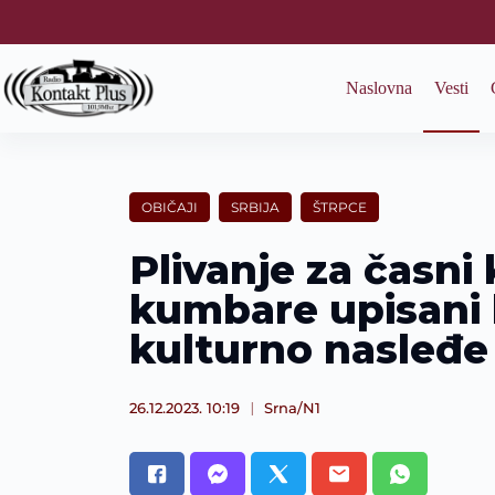
S
k
i
p
Naslovna
Vesti
t
o
c
o
n
t
OBIČAJI
SRBIJA
ŠTRPCE
e
n
Plivanje za časni
t
kumbare upisani 
kulturno nasleđe
26.12.2023. 10:19
Srna/N1