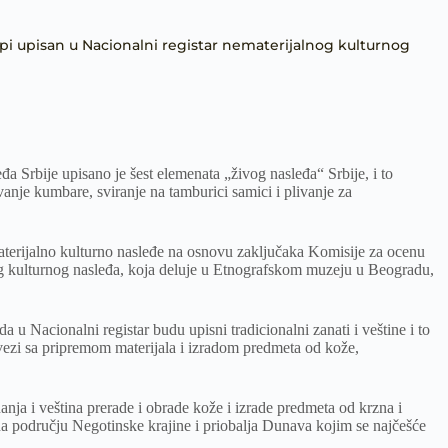
 župi upisan u Nacionalni registar nematerijalnog kulturnog
a Srbije upisano je šest elemenata „živog nasleđa“ Srbije, i to
avanje kumbare, sviranje na tamburici samici i plivanje za
terijalno kulturno nasleđe na osnovu zaključaka Komisije za ocenu
og kulturnog nasleđa, koja deluje u Etnografskom muzeju u Beogradu,
 u Nacionalni registar budu upisni tradicionalni zanati i veštine i to
 vezi sa pripremom materijala i izradom predmeta od kože,
anja i veština prerade i obrade kože i izrade predmeta od krzna i
 na području Negotinske krajine i priobalja Dunava kojim se najčešće