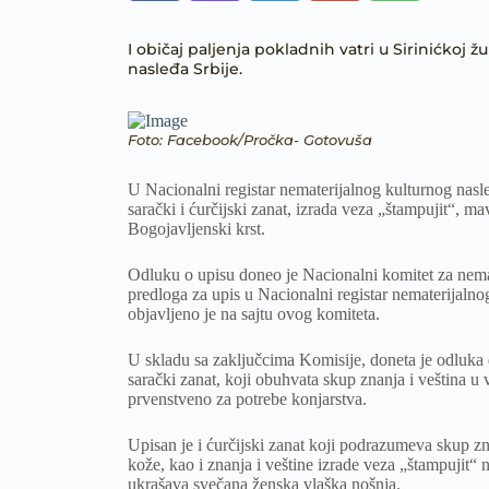
I običaj paljenja pokladnih vatri u Sirinićkoj
nasleđa Srbije.
Foto: Facebook/Pročka- Gotovuša
U Nacionalni registar nematerijalnog kulturnog nasleđ
sarački i ćurčijski zanat, izrada veza „štampujit“, m
Bogojavljenski krst.
Odluku o upisu doneo je Nacionalni komitet za nema
predloga za upis u Nacionalni registar nematerijaln
objavljeno je na sajtu ovog komiteta.
U skladu sa zaključcima Komisije, doneta je odluka da
sarački zanat, koji obuhvata skup znanja i veština u
prvenstveno za potrebe konjarstva.
Upisan je i ćurčijski zanat koji podrazumeva skup zn
kože, kao i znanja i veštine izrade veza „štampujit“
ukrašava svečana ženska vlaška nošnja.