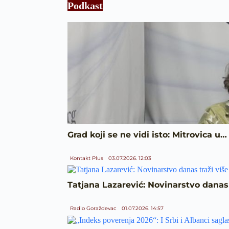
Podkast
Grad koji se ne vidi isto: Mitrovica u…
Kontakt Plus
03.07.2026. 12:03
Tatjana Lazarević: Novinarstvo danas 
Radio Goraždevac
01.07.2026. 14:57