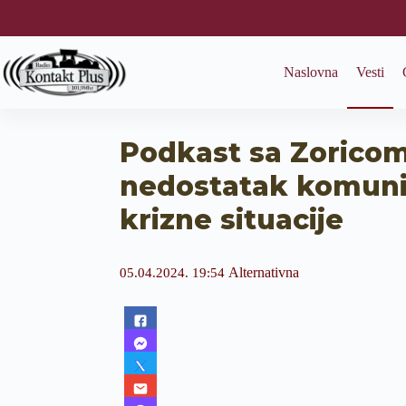
S
k
i
p
Naslovna
Vesti
t
o
c
o
Podkast sa Zoricom 
n
t
nedostatak komunika
e
n
krizne situacije
t
Alternativna
05.04.2024. 19:54