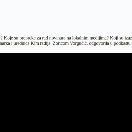
dije? Koje su prepreke za rad novinara na lokalnim medijima? Koji su iz
inarka i urednica Kim radija, Zoricom Vorgučić, odgovorila u podkastu 