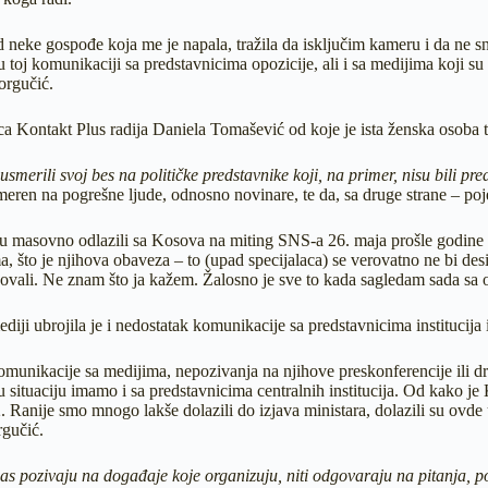
 neke gospođe koja me je napala, tražila da isključim kameru i da ne sn
oj komunikaciji sa predstavnicima opozicije, ali i sa medijima koji su ih
orgučić.
ica Kontakt Plus radija Daniela Tomašević od koje je ista ženska osoba 
smerili svoj bes na političke predstavnike koji, na primer, nisu bili p
smeren na pogrešne ljude, odnosno novinare, te da, sa druge strane – po
nisu masovno odlazili sa Kosova na miting SNS-a 26. maja prošle godine
 što je njihova obaveza – to (upad specijalaca) se verovatno ne bi desi
 reagovali. Ne znam što ja kažem. Žalosno je sve to kada sagledam sada sa 
iji ubrojila je i nedostatak komunikacije sa predstavnicima institucija
omunikacije sa medijima, nepozivanja na njihove preskonferencije ili dr
situaciju imamo i sa predstavnicima centralnih institucija. Od kako je K
Ranije smo mnogo lakše dolazili do izjava ministara, dolazili su ovde 
rgučić.
i nas pozivaju na događaje koje organizuju, niti odgovaraju na pitanja, 