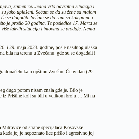
njava, kamenice. Jedna vrlo odvratna situacija i
ili su jako uplašeni. Sećam se da su žene sa malom
šta će se dogoditi. Sećam se da sam sa kolegama i
što je prošlo 20 godina. Te posledice 17. Marta se
lo više takvih situacija i imovina se prodaje. Nema
26. i 29. maja 2023. godine, posle nasilnog ulaska
a bila na terenu u Zvečanu, gde su se događali i
og gradonačelnika u opštinu Zvečan. Čitav dan (29.
ojeg dugo potom nisam znala gde je. Bilo je
 iz Prištine koji su bili u velikom broju…. Mi na
 Mitrovice od strane specijalaca Kosovske
kada joj je nepoznato lice prišlo i agresivno joj