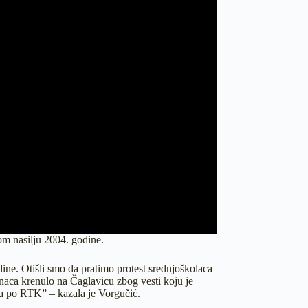
kom nasilju 2004. godine.
ine. Otišli smo da pratimo protest srednjoškolaca
anaca krenulo na Čaglavicu zbog vesti koju je
ica po RTK” – kazala je Vorgučić.