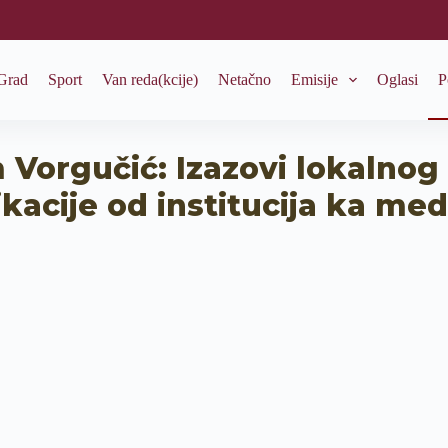
Grad
Sport
Van reda(kcije)
Netačno
Emisije
Oglasi
P
Vorgučić: Izazovi lokalnog 
cije od institucija ka medij