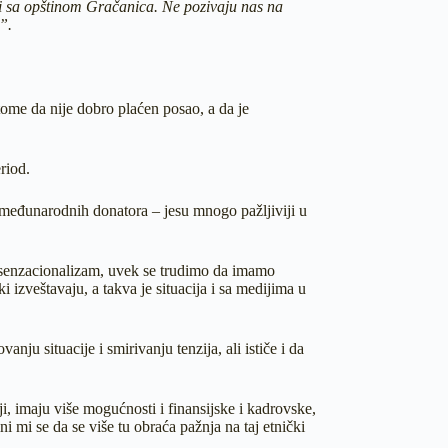
ji sa opštinom Gračanica. Ne pozivaju nas na
”.
tome da nije dobro plaćen posao, a da je
eriod.
e međunarodnih donatora – jesu mnogo pažljiviji u
o senzacionalizam, uvek se trudimo da imamo
 izveštavaju, a takva je situacija i sa medijima u
ju situacije i smirivanju tenzija, ali ističe i da
i, imaju više mogućnosti i finansijske i kadrovske,
ni mi se da se više tu obraća pažnja na taj etnički