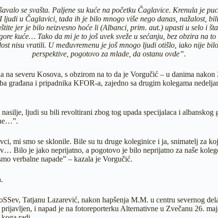
avalo se svašta. Paljene su kuće na početku Čaglavice. Krenula je puc
 I ljudi u Čaglavici, tada ih je bilo mnogo više nego danas, nažalost, b
štite jer je bilo neizvesno hoće li (Albanci, prim. aut.) upasti u selo i 
re kuće… Tako da mi je to još uvek sveže u sećanju, bez obzira na to 
alost nisu vratili. U međuvremenu je još mnogo ljudi otišlo, iako nije bi
perspektive, pogotovo za mlade, da ostanu ovde”.
rena na severu Kosova, s obzirom na to da je Vorgučić – u danima nakon 
oba građana i pripadnika KFOR-a, zajedno sa drugim kolegama nedeljam
lo nasilje, ljudi su bili revoltirani zbog tog upada specijalaca i albansk
i ne…”.
, mi smo se sklonile. Bile su tu druge koleginice i ja, snimatelj za k
v… Bilo je jako neprijatno, a pogotovo je bilo neprijatno za naše kolege
jesmo verbalne napade” – kazala je Vorgučić.
.
oSSev, Tatjanu Lazarević, nakon hapšenja M.M. u centru severnog dela
prijavljen, i napad je na fotoreporterku Alternativne u Zvečanu 26. maja 
 koga radi.