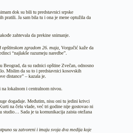
imam dok su bili tu predstavnici srpske
 pratili. Ja sam bila tu i ona je mene optužila da
takođe zahtevala da prekine snimanje.
red opštinskom zgradom 26. maja,
Vorgučić kaže da
jedinci “najlakše razumeju naredbe”.
 u Beograd, da su radnici opštine Zvečan, odnosno
lo. Mislim da su to i predstavnici kosovskih
ove distance” – kazala je.
 i na lokalnom i centralnom nivou.
uge događaje. Međutim, nisu oni tu jedini krivci
urti na čelu vlade, već tri godine nije gostovao ni
u studio… Sada je ta komunikacija zaista otežana
potpuno su zatvoreni i imaju svoja dva medija koje