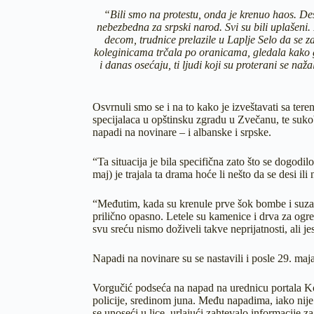
“Bili smo na protestu, onda je krenuo haos. Deš
nebezbedna za srpski narod. Svi su bili uplašeni.
decom, trudnice prelazile u Laplje Selo da se za
koleginicama trčala po oranicama, gledala kako go
i danas osećaju, ti ljudi koji su proterani se naž
Osvrnuli smo se i na to kako je izveštavati sa te
specijalaca u opštinsku zgradu u Zvečanu, te suk
napadi na novinare – i albanske i srpske.
“Ta situacija je bila specifična zato što se dogodi
maj) je trajala ta drama hoće li nešto da se desi il
“Međutim, kada su krenule prve šok bombe i suzavci
prilično opasno. Letele su kamenice i drva za ogre
svu sreću nismo doživeli takve neprijatnosti, ali 
Napadi na novinare su se nastavili i posle 29. maja
Vorgučić podseća na napad na urednicu portala K
policije, sredinom juna. Među napadima, iako nije 
se unoseći u lice, urlajući zahtevalo informacije za