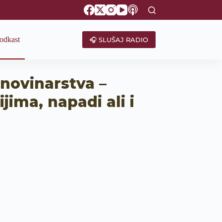
odkast
🎧 SLUŠAJ RADIO
novinarstva –
ima, napadi ali i