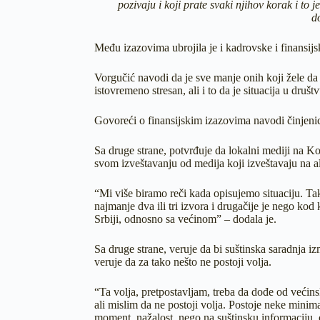
pozivaju i koji prate svaki njihov korak i 
d
Među izazovima ubrojila je i kadrovske i finansij
Vorgučić navodi da je sve manje onih koji žele da 
istovremeno stresan, ali i to da je situacija u dr
Govoreći o finansijskim izazovima navodi činjenic
Sa druge strane, potvrđuje da lokalni mediji na Ko
svom izveštavanju od medija koji izveštavaju na 
“Mi više biramo reči kada opisujemo situaciju. Ta
najmanje dva ili tri izvora i drugačije je nego kod
Srbiji, odnosno sa većinom” – dodala je.
Sa druge strane, veruje da bi suštinska saradnja iz
veruje da za tako nešto ne postoji volja.
“Ta volja, pretpostavljam, treba da dođe od većins
ali mislim da ne postoji volja. Postoje neke minimal
moment, nažalost, nego na suštinsku informaciju,