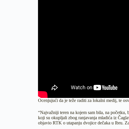
Ocenjujući da je teže raditi za lokalni medij, te 
“Najvažniji teren na kojem sam bila, na početku, 
koji su okupljali zbog ranjavanja mladića iz Čagl
objavio RTK o utapanju dvojice dečaka u Ibru. Za 