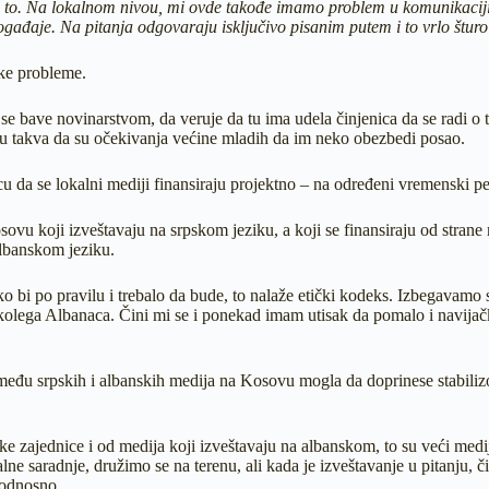
to je to. Na lokalnom nivou, mi ovde takođe imamo problem u komunikaci
ogađaje. Na pitanja odgovaraju isključivo pisanim putem i to vrlo šturo
ske probleme.
se bave novinarstvom, da veruje da tu ima udela činjenica da se radi o 
uštvu takva da su očekivanja većine mladih da im neko obezbedi posao.
u da se lokalni mediji finansiraju projektno – na određeni vremenski p
sovu koji izveštavaju na srpskom jeziku, a koji se finansiraju od stran
albanskom jeziku.
ko bi po pravilu i trebalo da bude, to nalaže etički kodeks. Izbegavam
 kolega Albanaca. Čini mi se i ponekad imam utisak da pomalo i navijački
među srpskih i albanskih medija na Kosovu mogla da doprinese stabilizovan
ke zajednice i od medija koji izveštavaju na albanskom, to su veći medij
ne saradnje, družimo se na terenu, ali kada je izveštavanje u pitanju, či
 odnosno