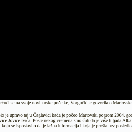
osvrćući se na svoje novinarske početke, Vorgučić je govorila o Martovs
bio je upravo taj u Čaglavici kada je počeo Martovski pogrom 2004. god
avice Jovice Ivića. Posle nekog vremena smo čuli da je više hiljada Alb
koju se ispostavilo da je lažna informacija i koja je prošla bez posled