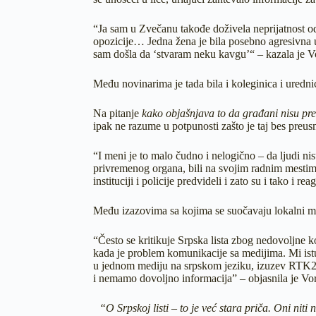
“Ja sam u Zvečanu takođe doživela neprijatnost od
opozicije… Jedna žena je bila posebno agresivna u t
sam došla da ‘stvaram neku kavgu’“ – kazala je V
Među novinarima je tada bila i koleginica i uredn
Na pitanje
kako objašnjava to da građani nisu preu
ipak ne razume u potpunosti zašto je taj bes preu
“I meni je to malo čudno i nelogično – da ljudi 
privremenog organa, bili na svojim radnim mestima,
instituciji i policije predvideli i zato su i tako i
Među izazovima sa kojima se suočavaju lokalni med
“Često se kritikuje Srpska lista zbog nedovoljne k
kada je problem komunikacije sa medijima. Mi istu 
u jednom mediju na srpskom jeziku, izuzev RTK2. 
i nemamo dovoljno informacija” – objasnila je Vo
“O Srpskoj listi – to je već stara priča. Oni nit