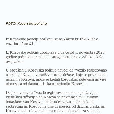
FOTO: Kosovska policija
Iz Kosovske policije pozivaju se na Zakon br. 05/L-132 o
vozilima, član 41.
Iz Kosovske policije upozoravaju da će od 1. novembra 2025.
godine početi da primenjuju stroge mere protiv svih koji krše
ovaj zakon.
U saopštenju Kosovska policija navodi da “vozilo registrovano
u stranoj državi, u vlasništvu strane države, koje se privremeno
nalazi na Kosovu, može se kretati kosovskim putevima najviše
tri meseca od datuma ulaska na teritoriju Kosova”.
Dalje navode, da “vozilo registrovano u stranoj državlji, u
vlasništvu državljanina Kosova sa privremenim ili stalnim
boravkom van Kosova, može učestvovati u drumskom
saobraćaju na Kosovu najviše tri meseca od datuma ulaska na
Kosovo, pod uslovom da ima redovnu dozvolu za stalni ili