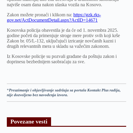
najviše osam dana nakon ulaska vozila na Kosovo.
Zakon možete pronaći i klikom na:
https://gzk.rks-
gov.net/ActDocumentDetail.aspx?ActID=14671
Kosovska policija obavestila je da će od 1. novembra 2025.
godine početi da primenjuje stroge mere protiv svih koji krše
Zakon br. 05/L-132, uključujući izricanje novčanih kazni i
drugih relevantnih mera u skladu sa važećim zakonom.
Iz Kosovske policije su pozvali građane da poštuju zakon i
doprinesu bezbednijem saobraćaju za sve.
*
Preuzimanje i objavljivanje sadržaja sa portala Kontakt Plus radija,
nije dozvoljeno bez navođenja izvora.
Povezane vesti