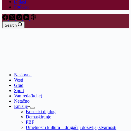
Oglasi
Podkast
Search
Naslovna
Vesti
Grad
Sport
Van reda(kcije)
Netačno
Emisije
Briselski dijalog
Demaskiranje
PBF
Umetnost i kultura – drugačiji doživljaj stvarnosti