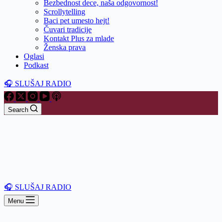
Bezbednost dece, naša odgovornost!
Scrollytelling
Baci pet umesto hejt!
Čuvari tradicije
Kontakt Plus za mlade
Ženska prava
Oglasi
Podkast
🎧 SLUŠAJ RADIO
Search
🎧 SLUŠAJ RADIO
Menu