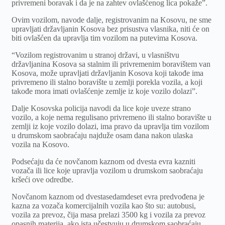
privremeni boravak i da je na zahtev ovlašćenog lica pokaže”.
Ovim vozilom, navode dalje, registrovanim na Kosovu, ne sme
upravljati državljanin Kosova bez prisustva vlasnika, niti će on
biti ovlašćen da upravlja tim vozilom na putevima Kosova.
“Vozilom registrovanim u stranoj državi, u vlasništvu
državljanina Kosova sa stalnim ili privremenim boravištem van
Kosova, može upravljati državljanin Kosova koji takođe ima
privremeno ili stalno boravište u zemlji porekla vozila, a koji
takođe mora imati ovlašćenje zemlje iz koje vozilo dolazi”.
Dalje Kosovska policija navodi da lice koje uveze strano
vozilo, a koje nema regulisano privremeno ili stalno boravište u
zemlji iz koje vozilo dolazi, ima pravo da upravlja tim vozilom
u drumskom saobraćaju najduže osam dana nakon ulaska
vozila na Kosovo.
Podsećaju da će novčanom kaznom od dvesta evra kazniti
vozača ili lice koje upravlja vozilom u drumskom saobraćaju
kršeći ove odredbe.
Novčanom kaznom od dvestasedamdeset evra predvođena je
kazna za vozača komercijalnih vozila kao što su: autobusi,
vozila za prevoz, čija masa prelazi 3500 kg i vozila za prevoz
opasnih materija, ako ista učestvuju u drumskom saobraćaju