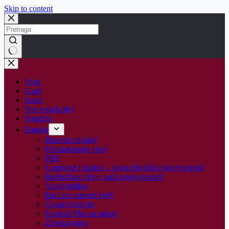
Skip to content
No
results
Vesti
Grad
Sport
Van reda(kcije)
Netačno
Emisije
Briselski dijalog
Demaskiranje vesti
PBF
Umetnost i kultura – drugačiji doživljaj stvarnosti
Bezbednost dece, naša odgovornost!
Scrollytelling
Baci pet umesto hejt!
Čuvari tradicije
Kontakt Plus za mlade
Ženska prava