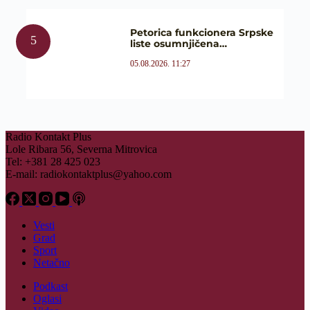
Petorica funkcionera Srpske
liste osumnjičena…
05.08.2026. 11:27
Radio Kontakt Plus
Lole Ribara 56, Severna Mitrovica
Tel: +381 28 425 023
E-mail:
radiokontaktplus@yahoo.com
Vesti
Grad
Sport
Netačno
Podkast
Oglasi