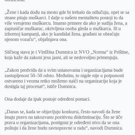
„Žene i kada dođu na mesto gde bi trebalo da odlučuju, opet se sa
strane pitaju muškarci. I dalje u našem mentalitetu postoji to da
više verujemo muškarcu. Imamo primere da ako je sudija žena, a
zapisničar muškarac, okrivljena osoba gleda u muškarca. Ili u
izbornoj kampanji, ako je kandidat žena, građani se obraćaju
njenom vozaču“, objašnjava ona.
Sličnog stava je i Virdžina Dumnica iz NVO „Norma“ iz Prištine,
koja kaže da zakoni jesu jasni, ali se nedovoljno primenjuju.
„Zakon predviđa da u svim ustanovama i organizacijama bude
zastupljenost 50–50 odsto. Međutim, to nigde nije u potpunosti
ostvareno i veoma retko možemo naići na organizaciju koja je
dostigla taj procenat“, ističe Dumnica.
Ona dodaje da ipak postoje određeni pomaci.
„Danas se, kada se objavljuju konkursi, često navodi da žene
imaju pravo na takozvanu pozitivnu diskriminaciju. Što se tiče
prava u organizacijama, postignut je određeni nivo da se ona
poštuju i da žene budu ravnopravne u radu“, navodi Dumnica.