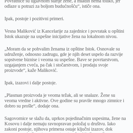
Povratnice su uglavnom starije žene, a mladih nema toliko, jer
odlaze u potrazi za boljom budućnošću“, ističe ona.
Ipak, postoje i pozitivni primeri.
Vesna Maliković iz Kancelarije za zajednice i povratak u opštini
Istok ukazuje na uspešne inicijative žena na lokalnom nivou.
„Moram da se pohvalim ženama iz opštine Istok. Osnovale su
udruženje, odnosno zadrugu, gde je njih deset uspelo da razvije
sopstvene biznise i veoma su uspešne. Bave se povrtarstvom,
uzgajanjem cveća, pa čak i stočarstvom, i prodaju svoje
proizvode“, kaže Maliković.
Ipak, izazovi i dalje postoje.
„Plasman proizvoda je veoma težak, ali se snalaze. Žene su
veoma vredne i aktivne. Ove godine su pravile mnogo zimnice i
dobro su prošle“, dodaje ona.
Sagovornice se slažu da, uprkos pojedinačnim uspesima, žene na
Kosovu i dalje nemaju ravnopravan položaj u društvu. Iako
zakoni postoje, njihova primena ostaje ključni izazov, dok