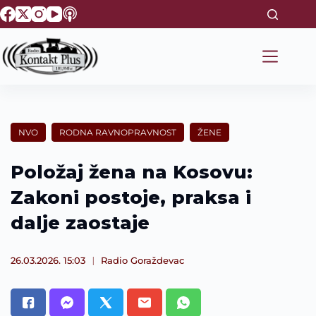
S
k
i
p
t
o
c
o
n
t
NVO
RODNA RAVNOPRAVNOST
ŽENE
e
n
t
Položaj žena na Kosovu:
Zakoni postoje, praksa i
dalje zaostaje
26.03.2026. 15:03
Radio Goraždevac