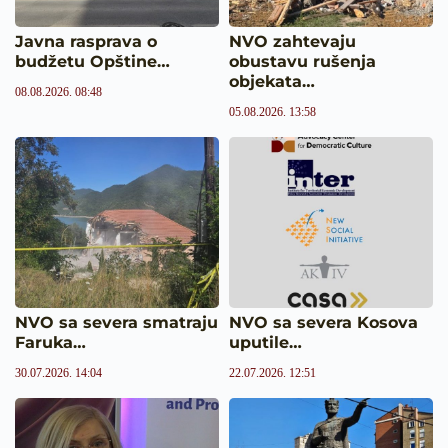
Javna rasprava o
NVO zahtevaju
budžetu Opštine…
obustavu rušenja
objekata…
08.08.2026. 08:48
05.08.2026. 13:58
NVO sa severa smatraju
NVO sa severa Kosova
Faruka…
uputile…
30.07.2026. 14:04
22.07.2026. 12:51