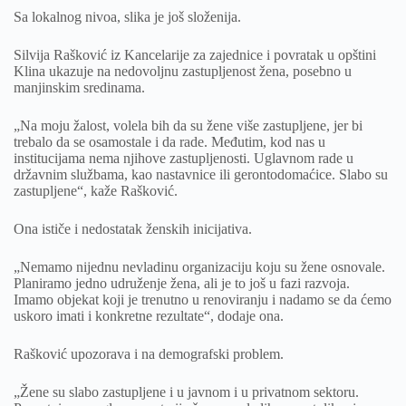
Sa lokalnog nivoa, slika je još složenija.
Silvija Rašković iz Kancelarije za zajednice i povratak u opštini
Klina ukazuje na nedovoljnu zastupljenost žena, posebno u
manjinskim sredinama.
„Na moju žalost, volela bih da su žene više zastupljene, jer bi
trebalo da se osamostale i da rade. Međutim, kod nas u
institucijama nema njihove zastupljenosti. Uglavnom rade u
državnim službama, kao nastavnice ili gerontodomaćice. Slabo su
zastupljene“, kaže Rašković.
Ona ističe i nedostatak ženskih inicijativa.
„Nemamo nijednu nevladinu organizaciju koju su žene osnovale.
Planiramo jedno udruženje žena, ali je to još u fazi razvoja.
Imamo objekat koji je trenutno u renoviranju i nadamo se da ćemo
uskoro imati i konkretne rezultate“, dodaje ona.
Rašković upozorava i na demografski problem.
„Žene su slabo zastupljene i u javnom i u privatnom sektoru.