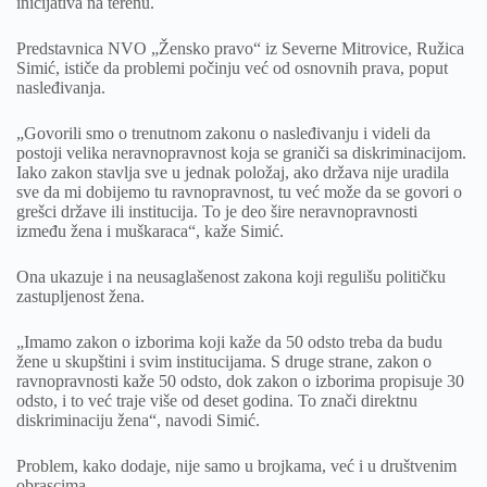
inicijativa na terenu.
Predstavnica NVO „Žensko pravo“ iz Severne Mitrovice, Ružica
Simić, ističe da problemi počinju već od osnovnih prava, poput
nasleđivanja.
„Govorili smo o trenutnom zakonu o nasleđivanju i videli da
postoji velika neravnopravnost koja se graniči sa diskriminacijom.
Iako zakon stavlja sve u jednak položaj, ako država nije uradila
sve da mi dobijemo tu ravnopravnost, tu već može da se govori o
grešci države ili institucija. To je deo šire neravnopravnosti
između žena i muškaraca“, kaže Simić.
Ona ukazuje i na neusaglašenost zakona koji regulišu političku
zastupljenost žena.
„Imamo zakon o izborima koji kaže da 50 odsto treba da budu
žene u skupštini i svim institucijama. S druge strane, zakon o
ravnopravnosti kaže 50 odsto, dok zakon o izborima propisuje 30
odsto, i to već traje više od deset godina. To znači direktnu
diskriminaciju žena“, navodi Simić.
Problem, kako dodaje, nije samo u brojkama, već i u društvenim
obrascima.