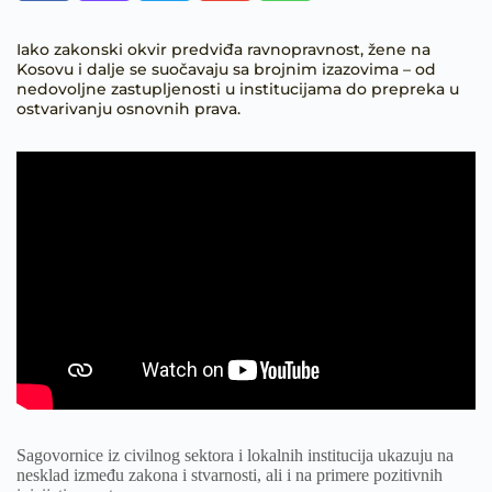
Iako zakonski okvir predviđa ravnopravnost, žene na
Kosovu i dalje se suočavaju sa brojnim izazovima – od
nedovoljne zastupljenosti u institucijama do prepreka u
ostvarivanju osnovnih prava.
Sagovornice iz civilnog sektora i lokalnih institucija ukazuju na
nesklad između zakona i stvarnosti, ali i na primere pozitivnih