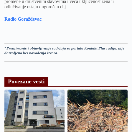
promene u društvenim stavovima i veća uključenost žena u
odlučivanje ostaju dugoročan cilj.
Radio Goraždevac
*
Preuzimanje i objavljivanje sadržaja sa portala Kontakt Plus radija, nije
dozvoljeno bez navođenja izvora.
Povezane vesti