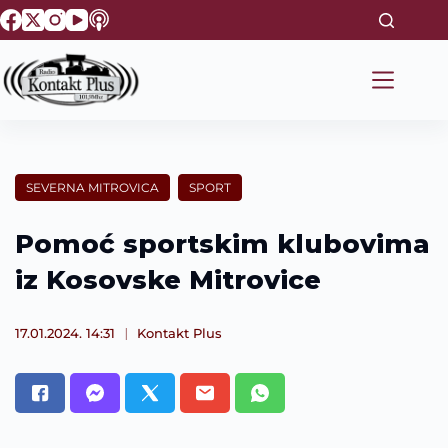
S
k
i
p
t
o
c
o
n
t
SEVERNA MITROVICA
SPORT
e
n
t
Pomoć sportskim klubovima
iz Kosovske Mitrovice
17.01.2024. 14:31
Kontakt Plus