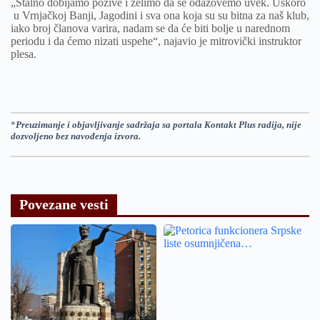
„Stalno dobijamo pozive i želimo da se odazovemo uvek. Uskoro
u Vrnjačkoj Banji, Jagodini i sva ona koja su su bitna za naš klub,
iako broj članova varira, nadam se da će biti bolje u narednom
periodu i da ćemo nizati uspehe“, najavio je mitrovički instruktor
plesa.
*
Preuzimanje i objavljivanje sadržaja sa portala Kontakt Plus radija, nije
dozvoljeno bez navođenja izvora.
Povezane vesti