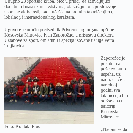
Ukupno 23 sportska kluba, biće u prilici, da zahvaljujući
dodatnim finasijskim sredstvima, olakašaju i unaprede svoje
sportske aktivnosti, kao i učešće na brojnim takmičenjima,
lokalnog i internacionalnog karaktera.
Ugovore je uručio predsednik Privremenog organa opštine
Kosovska Mitrovica Ivan Zaporožac, u prisustvu direktora
Ustanove za sport, omladinu i specijalizovane usluge Petra
Trajkovića.
Zaporožac je
prisutnima
poželeo puno
uspeha, uz
nadu, da će u
narednoj
godini sva
takmičenja biti
održavana na
teritoriji
Kosovske
Mitrovice.
Foto: Kontakt Plus
„Nadam se da