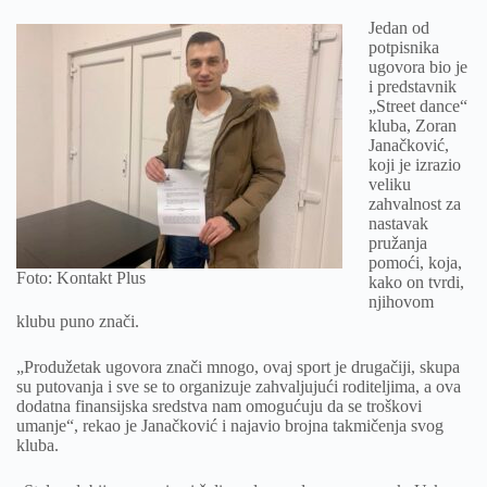
Jedan od
potpisnika
ugovora bio je
i predstavnik
„Street dance“
kluba, Zoran
Janačković,
koji je izrazio
veliku
zahvalnost za
nastavak
pružanja
pomoći, koja,
Foto: Kontakt Plus
kako on tvrdi,
njihovom
klubu puno znači.
„Produžetak ugovora znači mnogo, ovaj sport je drugačiji, skupa
su putovanja i sve se to organizuje zahvaljujući roditeljima, a ova
dodatna finansijska sredstva nam omogućuju da se troškovi
umanje“, rekao je Janačković i najavio brojna takmičenja svog
kluba.