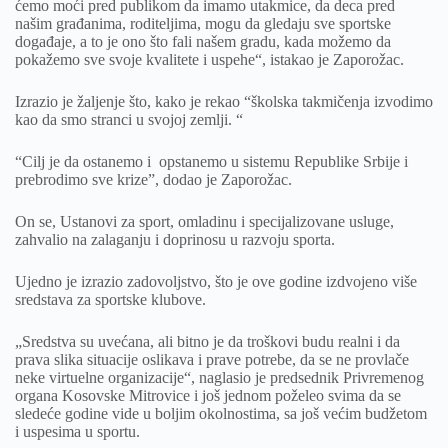
ćemo moći pred publikom da imamo utakmice, da deca pred
našim građanima, roditeljima, mogu da gledaju sve sportske
događaje, a to je ono što fali našem gradu, kada možemo da
pokažemo sve svoje kvalitete i uspehe“, istakao je Zaporožac.
Izrazio je žaljenje što, kako je rekao “školska takmičenja izvodimo
kao da smo stranci u svojoj zemlji. “
“Cilj je da ostanemo i opstanemo u sistemu Republike Srbije i
prebrodimo sve krize”, dodao je Zaporožac.
On se, Ustanovi za sport, omladinu i specijalizovane usluge,
zahvalio na zalaganju i doprinosu u razvoju sporta.
Ujedno je izrazio zadovoljstvo, što je ove godine izdvojeno više
sredstava za sportske klubove.
„Sredstva su uvećana, ali bitno je da troškovi budu realni i da
prava slika situacije oslikava i prave potrebe, da se ne provlače
neke virtuelne organizacije“, naglasio je predsednik Privremenog
organa Kosovske Mitrovice i još jednom poželeo svima da se
sledeće godine vide u boljim okolnostima, sa još većim budžetom
i uspesima u sportu.