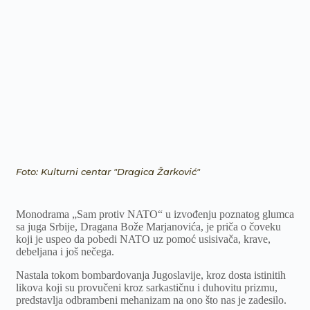
Foto: Kulturni centar "Dragica Žarković"
Monodrama „Sam protiv NATO“ u izvođenju poznatog glumca
sa juga Srbije, Dragana Bože Marjanovića, je priča o čoveku
koji je uspeo da pobedi NATO uz pomoć usisivača, krave,
debeljana i još nečega.
Nastala tokom bombardovanja Jugoslavije, kroz dosta istinitih
likova koji su provučeni kroz sarkastičnu i duhovitu prizmu,
predstavlja odbrambeni mehanizam na ono što nas je zadesilo.