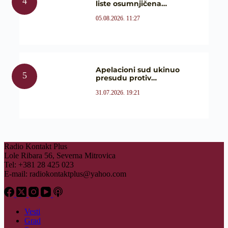
liste osumnjičena…
05.08.2026. 11:27
Apelacioni sud ukinuo
presudu protiv…
31.07.2026. 19:21
Radio Kontakt Plus
Lole Ribara 56, Severna Mitrovica
Tel: +381 28 425 023
E-mail:
radiokontaktplus@yahoo.com
Vesti
Grad