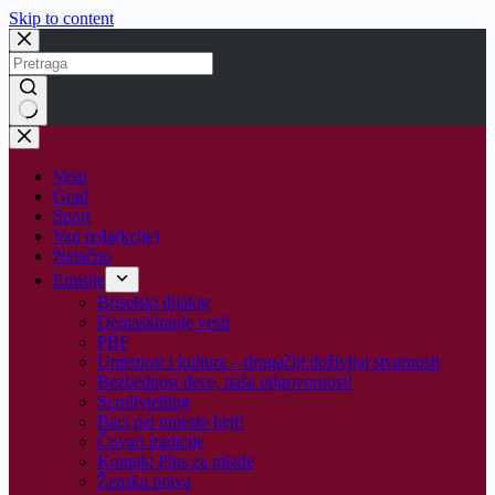
Skip to content
No
results
Vesti
Grad
Sport
Van reda(kcije)
Netačno
Emisije
Briselski dijalog
Demaskiranje vesti
PBF
Umetnost i kultura – drugačiji doživljaj stvarnosti
Bezbednost dece, naša odgovornost!
Scrollytelling
Baci pet umesto hejt!
Čuvari tradicije
Kontakt Plus za mlade
Ženska prava