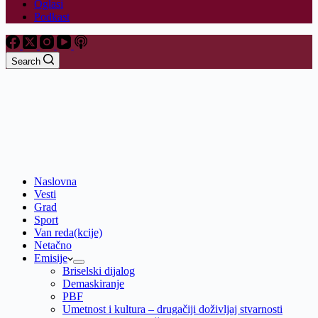
Oglasi
Podkast
Search
Naslovna
Vesti
Grad
Sport
Van reda(kcije)
Netačno
Emisije
Briselski dijalog
Demaskiranje
PBF
Umetnost i kultura – drugačiji doživljaj stvarnosti