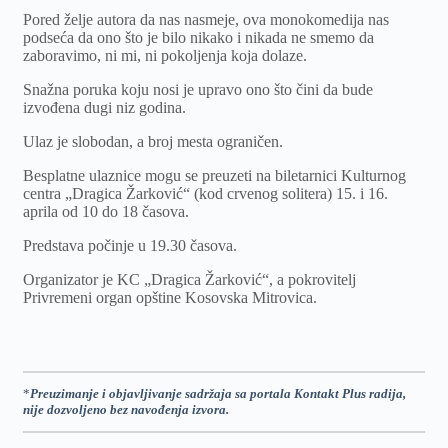
Pored želje autora da nas nasmeje, ova monokomedija nas
podseća da ono što je bilo nikako i nikada ne smemo da
zaboravimo, ni mi, ni pokoljenja koja dolaze.
Snažna poruka koju nosi je upravo ono što čini da bude
izvođena dugi niz godina.
Ulaz je slobodan, a broj mesta ograničen.
Besplatne ulaznice mogu se preuzeti na biletarnici Kulturnog
centra „Dragica Žarković“ (kod crvenog solitera) 15. i 16.
aprila od 10 do 18 časova.
Predstava počinje u 19.30 časova.
Organizator je KC „Dragica Žarković“, a pokrovitelj
Privremeni organ opštine Kosovska Mitrovica.
*
Preuzimanje i objavljivanje sadržaja sa portala Kontakt Plus radija,
nije dozvoljeno bez navođenja izvora.