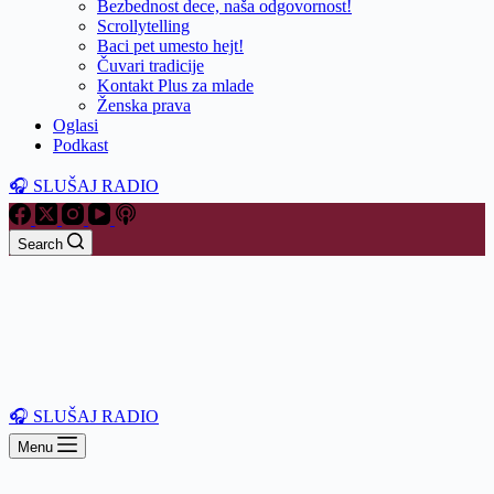
Bezbednost dece, naša odgovornost!
Scrollytelling
Baci pet umesto hejt!
Čuvari tradicije
Kontakt Plus za mlade
Ženska prava
Oglasi
Podkast
🎧 SLUŠAJ RADIO
Search
🎧 SLUŠAJ RADIO
Menu