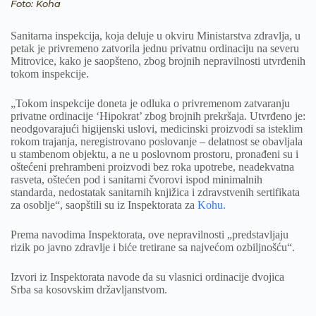
Foto: Koha
Sanitarna inspekcija, koja deluje u okviru Ministarstva zdravlja, u
petak je privremeno zatvorila jednu privatnu ordinaciju na severu
Mitrovice, kako je saopšteno, zbog brojnih nepravilnosti utvrđenih
tokom inspekcije.
„Tokom inspekcije doneta je odluka o privremenom zatvaranju
privatne ordinacije ‘Hipokrat’ zbog brojnih prekršaja. Utvrđeno je:
neodgovarajući higijenski uslovi, medicinski proizvodi sa isteklim
rokom trajanja, neregistrovano poslovanje – delatnost se obavljala
u stambenom objektu, a ne u poslovnom prostoru, pronađeni su i
oštećeni prehrambeni proizvodi bez roka upotrebe, neadekvatna
rasveta, oštećen pod i sanitarni čvorovi ispod minimalnih
standarda, nedostatak sanitarnih knjižica i zdravstvenih sertifikata
za osoblje“, saopštili su iz Inspektorata za
Kohu.
Prema navodima Inspektorata, ove nepravilnosti „predstavljaju
rizik po javno zdravlje i biće tretirane sa najvećom ozbiljnošću“.
Izvori iz Inspektorata navode da su vlasnici ordinacije dvojica
Srba sa kosovskim državljanstvom.