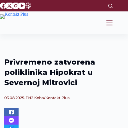
S
k
i
p
t
o
c
o
n
t
e
Privremeno zatvorena
n
t
poliklinika Hipokrat u
Severnoj Mitrovici
03.08.2025. 11:12
Koha/Kontakt Plus