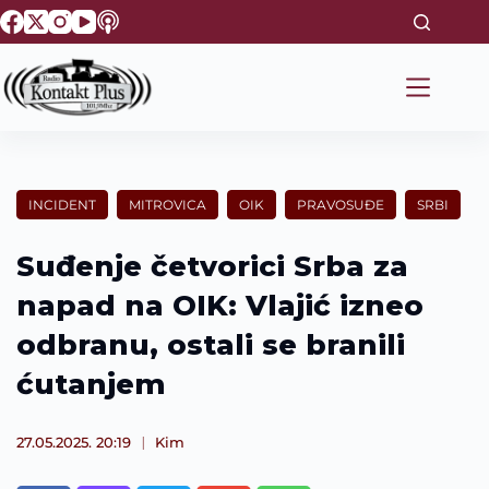
S
k
i
p
t
o
c
o
n
t
INCIDENT
MITROVICA
OIK
PRAVOSUĐE
SRBI
e
n
t
Suđenje četvorici Srba za
napad na OIK: Vlajić izneo
odbranu, ostali se branili
ćutanjem
27.05.2025. 20:19
Kim