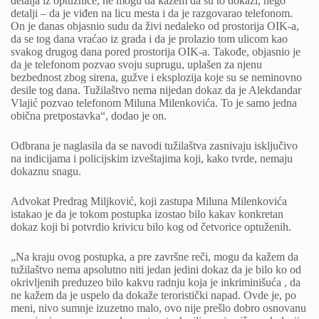
detalja iz optužnice, ne mogu da kažem da su to dokazi, nego
detalji – da je viđen na licu mesta i da je razgovarao telefonom.
On je danas objasnio sudu da živi nedaleko od prostorija OIK-a,
da se tog dana vraćao iz grada i da je prolazio tom ulicom kao
svakog drugog dana pored prostorija OIK-a. Takođe, objasnio je
da je telefonom pozvao svoju suprugu, uplašen za njenu
bezbednost zbog sirena, gužve i eksplozija koje su se neminovno
desile tog dana. Tužilaštvo nema nijedan dokaz da je Alekdandar
Vlajić pozvao telefonom Miluna Milenkovića. To je samo jedna
obična pretpostavka“, dodao je on.
Odbrana je naglasila da se navodi tužilaštva zasnivaju isključivo
na indicijama i policijskim izveštajima koji, kako tvrde, nemaju
dokaznu snagu.
Advokat Predrag Miljković, koji zastupa Miluna Milenkovića
istakao je da je tokom postupka izostao bilo kakav konkretan
dokaz koji bi potvrdio krivicu bilo kog od četvorice optuženih.
„Na kraju ovog postupka, a pre završne reči, mogu da kažem da
tužilaštvo nema apsolutno niti jedan jedini dokaz da je bilo ko od
okrivljenih preduzeo bilo kakvu radnju koja je inkriminišuća , da
ne kažem da je uspelo da dokaže teroristički napad. Ovde je, po
meni, nivo sumnje izuzetno malo, ovo nije prešlo dobro osnovanu