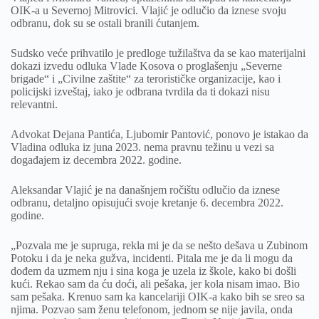
OIK-a u Severnoj Mitrovici. Vlajić je odlučio da iznese svoju
odbranu, dok su se ostali branili ćutanjem.
Sudsko veće prihvatilo je predloge tužilaštva da se kao materijalni
dokazi izvedu odluka Vlade Kosova o proglašenju „Severne
brigade“ i „Civilne zaštite“ za terorističke organizacije, kao i
policijski izveštaj, iako je odbrana tvrdila da ti dokazi nisu
relevantni.
Advokat Dejana Pantića, Ljubomir Pantović, ponovo je istakao da
Vladina odluka iz juna 2023. nema pravnu težinu u vezi sa
događajem iz decembra 2022. godine.
Aleksandar Vlajić je na današnjem ročištu odlučio da iznese
odbranu, detaljno opisujući svoje kretanje 6. decembra 2022.
godine.
„Pozvala me je supruga, rekla mi je da se nešto dešava u Zubinom
Potoku i da je neka gužva, incidenti. Pitala me je da li mogu da
dođem da uzmem nju i sina koga je uzela iz škole, kako bi došli
kući. Rekao sam da ću doći, ali pešaka, jer kola nisam imao. Bio
sam pešaka. Krenuo sam ka kancelariji OIK-a kako bih se sreo sa
njima. Pozvao sam ženu telefonom, jednom se nije javila, onda