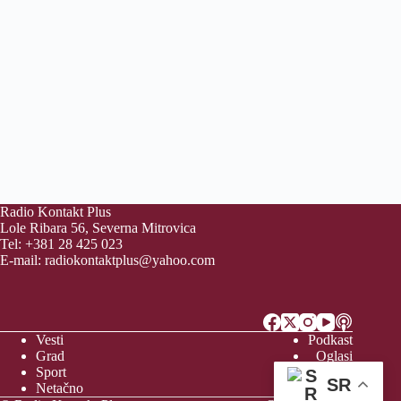
Radio Kontakt Plus
Lole Ribara 56, Severna Mitrovica
Tel: +381 28 425 023
E-mail:
radiokontaktplus@yahoo.com
Vesti
Podkast
Grad
Oglasi
Sport
Video
SR
Netačno
Vreme