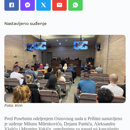
Nastavljeno suđenje
Foto: Kim
Pred Posebnim odeljenjem Osnovnog suda u Prištini nastavljeno
je suđenje Milunu Milenkoviću, Dejanu Pantiću, Aleksandru
Vlajiću i Miomiru Vakiću, optuženima za napad na kancelariju