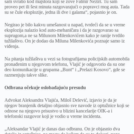
sam svratio kod majstora koji se zove Fatmir Neziri. Tu sam
proveo pet ili šest minuta razgovarajući o popravci mog auta. Tada
su se čule eksplozije, jedna ili dve i galama“, pojasnio je on.
Negirao je bilo kakvu umešanost u napad, tvrdeći da se u vreme
eksplozija nalazio kod auto-mehaničara i da je razgovarao sa
suprugom,a ne sa Milunom Milenkovićem kako je ranije tvrdilo
tužilaštvo. On je dodao da Miluna Milenkovića poznaje samo iz
viđenja.
Na pitanja tužilaštva u vezi sa fotografijama policijskih automobila
pronađenim u njegovom telefonu, Vlajić je odgovorio da su one
deo komunikacije u grupama „Bunt“ i „Prelazi Kosovo“, gde se
razmenjuju takve slike.
Odbrana očekuje oslobađajuću presudu
Advokat Aleksandra Vlajića, Miloš Delević, izjavio je da je
njegov branjenik detaljno objasnio sve navode iz optužnice koji se
odnose na njegovo prisustvo u blizini kancelarije OIK-a i
telefonski razgovor koji je vodio u vreme incidenta.
„Aleksandar Vlajić je danas dao odbranu. On je objasnio dva