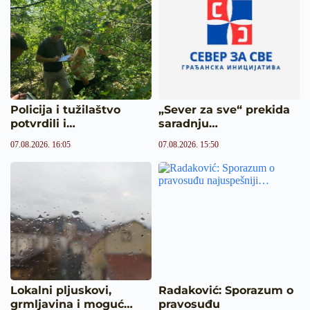
Policija i tužilaštvo
„Sever za sve“ prekida
potvrdili i…
saradnju…
07.08.2026. 16:05
07.08.2026. 15:50
Lokalni pljuskovi,
Radaković: Sporazum o
grmljavina i moguć…
pravosuđu