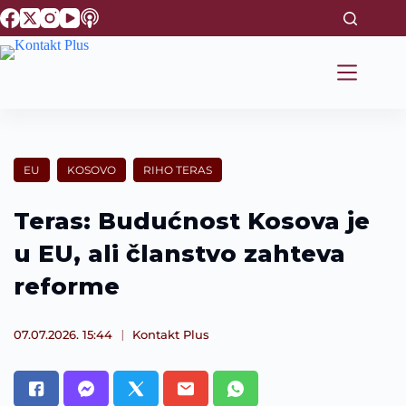
S
k
i
p
t
o
c
o
n
t
EU
KOSOVO
RIHO TERAS
e
n
t
Teras: Budućnost Kosova je
u EU, ali članstvo zahteva
reforme
07.07.2026. 15:44
Kontakt Plus