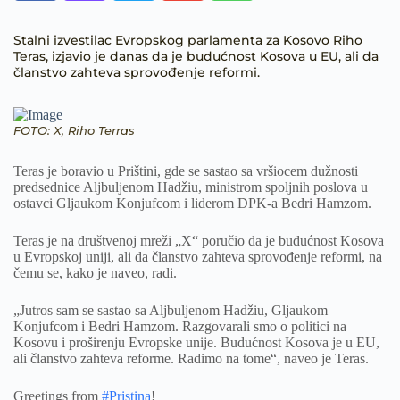
Stalni izvestilac Evropskog parlamenta za Kosovo Riho
Teras, izjavio je danas da je budućnost Kosova u EU, ali da
članstvo zahteva sprovođenje reformi.
FOTO: X, Riho Terras
Teras je boravio u Prištini, gde se sastao sa vršiocem dužnosti
predsednice Aljbuljenom Hadžiu, ministrom spoljnih poslova u
ostavci Gljaukom Konjufcom i liderom DPK-a Bedri Hamzom.
Teras je na društvenoj mreži „X“ poručio da je budućnost Kosova
u Evropskoj uniji, ali da članstvo zahteva sprovođenje reformi, na
čemu se, kako je naveo, radi.
„Jutros sam se sastao sa Aljbuljenom Hadžiu, Gljaukom
Konjufcom i Bedri Hamzom. Razgovarali smo o politici na
Kosovu i proširenju Evropske unije. Budućnost Kosova je u EU,
ali članstvo zahteva reforme. Radimo na tome“, naveo je Teras.
Greetings from
#Pristina
!