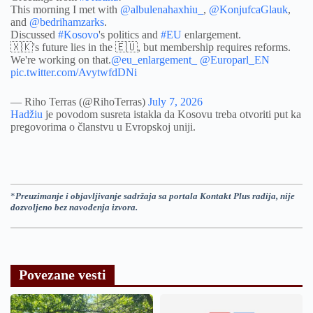
This morning I met with
@albulenahaxhiu_
,
@KonjufcaGlauk
,
and
@bedrihamzarks
.
Discussed
#Kosovo
's politics and
#EU
enlargement.
🇽🇰's future lies in the 🇪🇺, but membership requires reforms.
We're working on that.
@eu_enlargement_
@Europarl_EN
pic.twitter.com/AvytwfdDNi
— Riho Terras (@RihoTerras)
July 7, 2026
Hadžiu
je povodom susreta istakla da Kosovu treba otvoriti put ka
pregovorima o članstvu u Evropskoj uniji.
*
Preuzimanje i objavljivanje sadržaja sa portala Kontakt Plus radija, nije
dozvoljeno bez navođenja izvora.
Povezane vesti