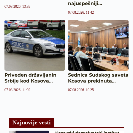
najuspešniji…
07.08.2026. 13:39
07.08.2026. 11:42
Priveden državljanin
Sednica Sudskog saveta
Srbije kod Kosova…
Kosova prekinuta…
07.08.2026. 11:02
07.08.2026. 10:25
Najnovije vesti
Kosovski demokratski institut