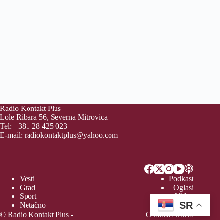
Radio Kontakt Plus
Lole Ribara 56, Severna Mitrovica
Tel: +381 28 425 023
E-mail:
radiokontaktplus@yahoo.com
Vesti
Podkast
Grad
Oglasi
Sport
Video
SR
Netačno
Vreme
© Radio Kontakt Plus -
O nama
Arhiva