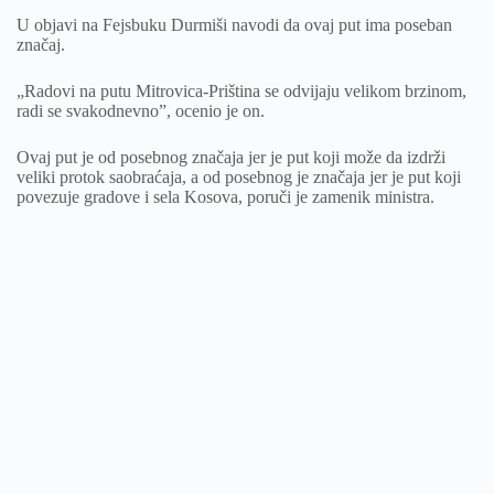
U objavi na Fejsbuku Durmiši navodi da ovaj put ima poseban
značaj.
„Radovi na putu Mitrovica-Priština se odvijaju velikom brzinom,
radi se svakodnevno”, ocenio je on.
Ovaj put je od posebnog značaja jer je put koji može da izdrži
veliki protok saobraćaja, a od posebnog je značaja jer je put koji
povezuje gradove i sela Kosova, poruči je zamenik ministra.