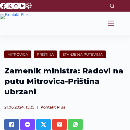
S
k
i
p
t
o
c
o
n
t
MITROVICA
PRIŠTINA
STANJE NA PUTEVIMA
e
n
t
Zamenik ministra: Radovi na
putu Mitrovica-Priština
ubrzani
21.06.2024. 15:35
Kontakt Plus