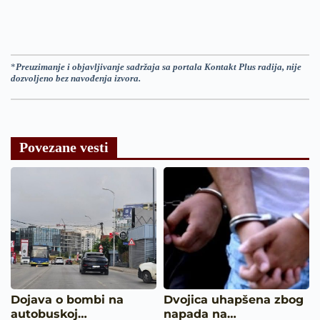
*
Preuzimanje i objavljivanje sadržaja sa portala Kontakt Plus radija, nije
dozvoljeno bez navođenja izvora.
Povezane vesti
Dojava o bombi na
Dvojica uhapšena zbog
autobuskoj…
napada na…