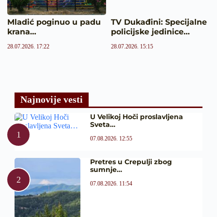
Mladić poginuo u padu
TV Dukađini: Specijalne
krana…
policijske jedinice…
28.07.2026. 17:22
28.07.2026. 15:15
Najnovije vesti
U Velikoj Hoči proslavljena
Sveta…
07.08.2026. 12:55
Pretres u Crepulji zbog
sumnje…
07.08.2026. 11:54