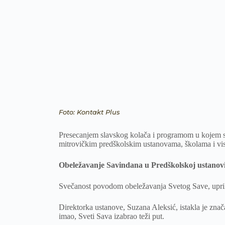
Foto: Kontakt Plus
Presecanjem slavskog kolača i programom u kojem su 
mitrovičkim predškolskim ustanovama, školama i vi
Obeležavanje Savindana u Predškolskoj ustanov
Svečanost povodom obeležavanja Svetog Save, upril
Direktorka ustanove, Suzana Aleksić, istakla je znač
imao, Sveti Sava izabrao teži put.