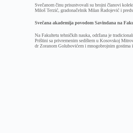
Svečanom činu prisustvovali su brojni članovi kolek
Miloš Terzić, gradonačelnik Milan Radojević i pre
Svečana akademija povodom Savindana na Fakul
Na Fakultetu tehničkih nauka, održana je tradicional
Prištini sa privremenim sedištem u Kosovskoj Mitrov
dr Zoranom Golubovićem i mnogobrojnim gostima i