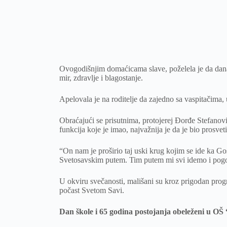
Ovogodišnjim domaćicama slave, poželela je da današ
mir, zdravlje i blagostanje.
Apelovala je na roditelje da zajedno sa vaspitačima
Obraćajući se prisutnima, protojerej Đorđe Stefanov
funkcija koje je imao, najvažnija je da je bio prosvet
“On nam je proširio taj uski krug kojim se ide ka Go
Svetosavskim putem. Tim putem mi svi idemo i pogoto
U okviru svečanosti, mališani su kroz prigodan progra
počast Svetom Savi.
Dan škole i 65 godina postojanja obeleženi u OŠ