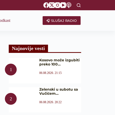
odkast
🎧 SLUŠAJ RADIO
Najnovije vesti
Kosovo može izgubiti
preko 100…
06.08.2026. 21:15
Zelenski u subotu sa
Vučićem…
06.08.2026. 20:22