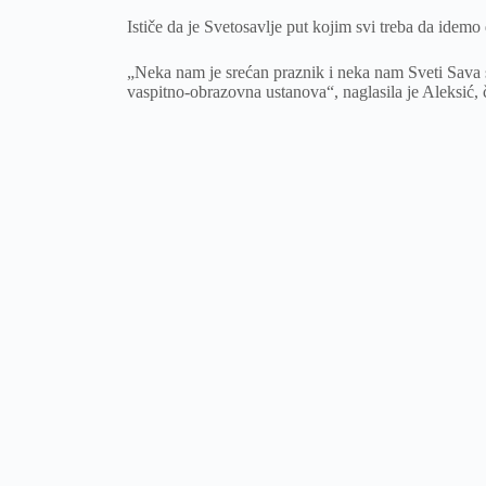
Ističe da je Svetosavlje put kojim svi treba da idemo 
„Neka nam je srećan praznik i neka nam Sveti Sava
vaspitno-obrazovna ustanova“, naglasila je Aleksić, 