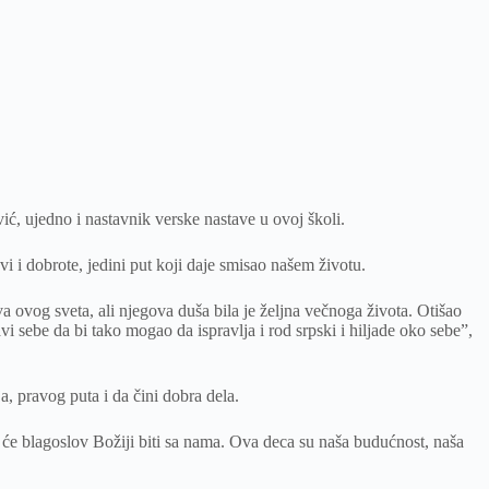
ić, ujedno i nastavnik verske nastave u ovoj školi.
vi i dobrote, jedini put koji daje smisao našem životu.
 ovog sveta, ali njegova duša bila je željna večnoga života. Otišao
vi sebe da bi tako mogao da ispravlja i rod srpski i hiljade oko sebe”,
ja, pravog puta i da čini dobra dela.
 će blagoslov Božiji biti sa nama. Ova deca su naša budućnost, naša