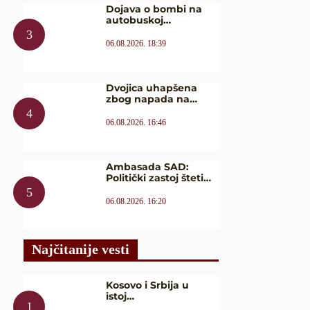
Dojava o bombi na
autobuskoj…
06.08.2026. 18:39
Dvojica uhapšena
zbog napada na…
06.08.2026. 16:46
Ambasada SAD:
Politički zastoj šteti…
06.08.2026. 16:20
Najčitanije vesti
Kosovo i Srbija u
istoj…