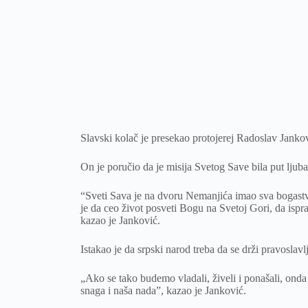
Slavski kolač je presekao protojerej Radoslav Jankov
On je poručio da je misija Svetog Save bila put ljuba
“Sveti Sava je na dvoru Nemanjića imao sva bogastva
je da ceo život posveti Bogu na Svetoj Gori, da ispra
kazao je Janković.
Istakao je da srpski narod treba da se drži pravoslavl
„Ako se tako budemo vladali, živeli i ponašali, onda
snaga i naša nada”, kazao je Janković.