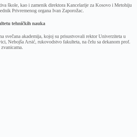
tiva škole, kao i zamenik direktora Kancelarije za Kosovo i Metohiju
dsednik Privremenog organa Ivan Zaporožac.
tetu tehničkih nauka
na svečana akademija, kojoj su prisustvovali rektor Univerziteta u
ici, Nebojša Arsić, rukovodstvo fakulteta, na čelu sa dekanom prof.
 zvanicama.