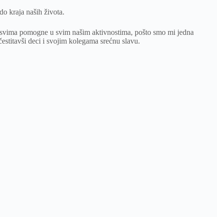
do kraja naših života.
 svima pomogne u svim našim aktivnostima, pošto smo mi jedna
čestitavši deci i svojim kolegama srećnu slavu.