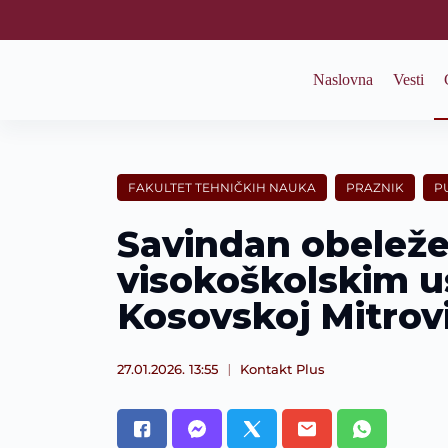
S
k
i
p
Naslovna
Vesti
t
o
c
o
n
t
FAKULTET TEHNIČKIH NAUKA
PRAZNIK
P
e
n
Savindan obeleže
t
visokoškolskim 
Kosovskoj Mitrovi
27.01.2026. 13:55
Kontakt Plus