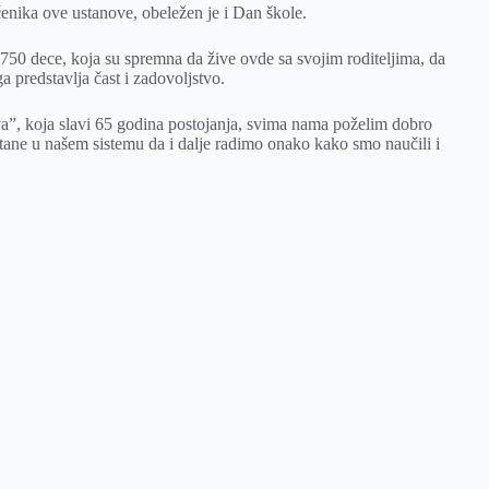
enika ove ustanove, obeležen je i Dan škole.
 750 dece, koja su spremna da žive ovde sa svojim roditeljima, da
 predstavlja čast i zadovoljstvo.
va”, koja slavi 65 godina postojanja, svima nama poželim dobro
ostane u našem sistemu da i dalje radimo onako kako smo naučili i