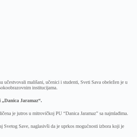
učestvovali mališani, učenici i studenti, Sveti Sava obeležen je u
sokoobrazovnim institucijama.
i „Danica Jaramaz“.
ičena je jutros u mitrovičkoj PU “Danica Jaramaz” sa najmlađima.
aj Svetog Save, naglasivši da je uprkos mogućnosti izbora koji je