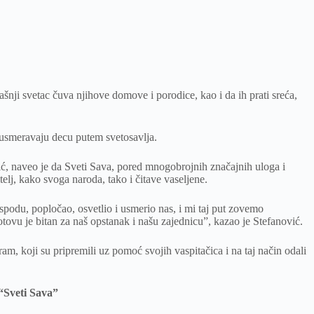
nji svetac čuva njihove domove i porodice, kao i da ih prati sreća,
, usmeravaju decu putem svetosavlja.
ić, naveo je da Sveti Sava, pored mnogobrojnih značajnih uloga i
itelj, kako svoga naroda, tako i čitave vaseljene.
spodu, popločao, osvetlio i usmerio nas, i mi taj put zovemo
vu je bitan za naš opstanak i našu zajednicu”, kazao je Stefanović.
m, koji su pripremili uz pomoć svojih vaspitačica i na taj način odali
 “Sveti Sava”