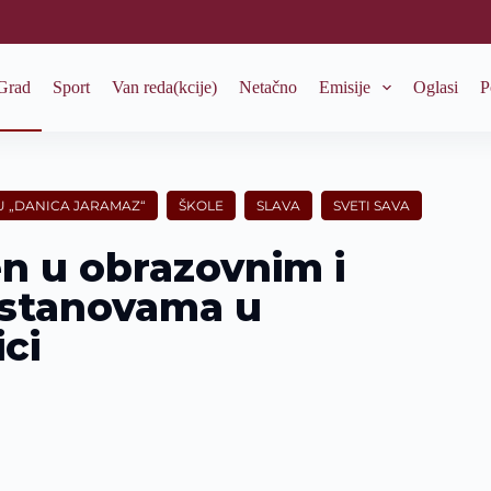
Grad
Sport
Van reda(kcije)
Netačno
Emisije
Oglasi
P
U „DANICA JARAMAZ“
ŠKOLE
SLAVA
SVETI SAVA
n u obrazovnim i
ustanovama u
ci