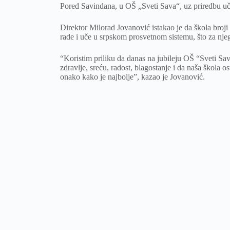
Pored Savindana, u OŠ „Sveti Sava“, uz priredbu uč
Direktor Milorad Jovanović istakao je da škola broji
rade i uče u srpskom prosvetnom sistemu, što za njega
“Koristim priliku da danas na jubileju OŠ “Sveti Sa
zdravlje, sreću, radost, blagostanje i da naša škola 
onako kako je najbolje”, kazao je Jovanović.