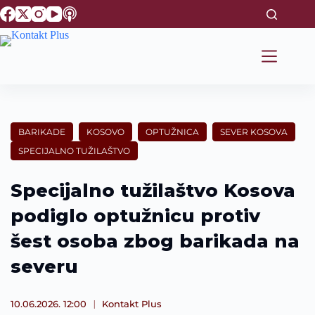
S
k
i
p
t
o
c
o
n
t
BARIKADE
KOSOVO
OPTUŽNICA
SEVER KOSOVA
e
SPECIJALNO TUŽILAŠTVO
n
t
Specijalno tužilaštvo Kosova
podiglo optužnicu protiv
šest osoba zbog barikada na
severu
10.06.2026. 12:00
Kontakt Plus