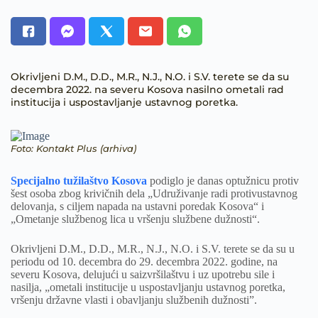
Okrivljeni D.M., D.D., M.R., N.J., N.O. i S.V. terete se da su
decembra 2022. na severu Kosova nasilno ometali rad
institucija i uspostavljanje ustavnog poretka.
Foto: Kontakt Plus (arhiva)
Specijalno tužilaštvo Kosova
podiglo je danas optužnicu protiv
šest osoba zbog krivičnih dela „Udruživanje radi protivustavnog
delovanja, s ciljem napada na ustavni poredak Kosova“ i
„Ometanje službenog lica u vršenju službene dužnosti“.
Okrivljeni D.M., D.D., M.R., N.J., N.O. i S.V. terete se da su u
periodu od 10. decembra do 29. decembra 2022. godine, na
severu Kosova, delujući u saizvršilaštvu i uz upotrebu sile i
nasilja, „ometali institucije u uspostavljanju ustavnog poretka,
vršenju državne vlasti i obavljanju službenih dužnosti”.