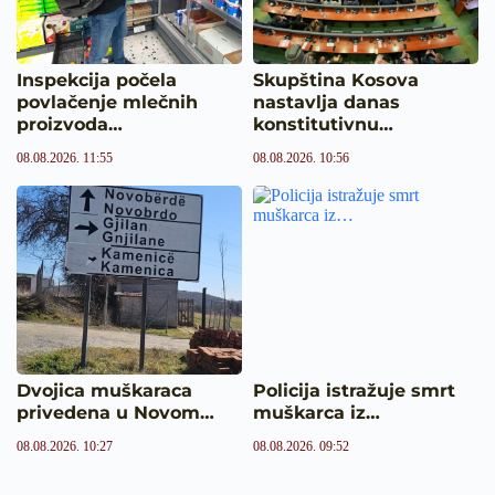
Inspekcija počela
Skupština Kosova
povlačenje mlečnih
nastavlja danas
proizvoda…
konstitutivnu…
08.08.2026. 11:55
08.08.2026. 10:56
Dvojica muškaraca
Policija istražuje smrt
privedena u Novom…
muškarca iz…
08.08.2026. 10:27
08.08.2026. 09:52