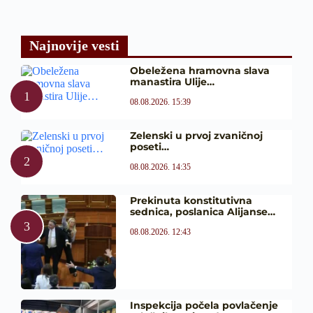
Najnovije vesti
Obeležena hramovna slava
manastira Ulije…
08.08.2026. 15:39
Zelenski u prvoj zvaničnoj
poseti…
08.08.2026. 14:35
Prekinuta konstitutivna
sednica, poslanica Alijanse…
08.08.2026. 12:43
Inspekcija počela povlačenje