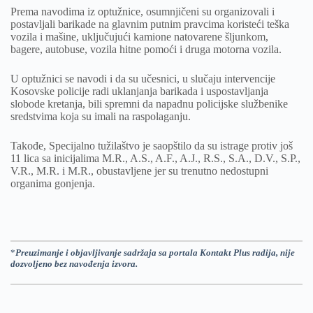
Prema navodima iz optužnice, osumnjičeni su organizovali i
postavljali barikade na glavnim putnim pravcima koristeći teška
vozila i mašine, uključujući kamione natovarene šljunkom,
bagere, autobuse, vozila hitne pomoći i druga motorna vozila.
U optužnici se navodi i da su učesnici, u slučaju intervencije
Kosovske policije radi uklanjanja barikada i uspostavljanja
slobode kretanja, bili spremni da napadnu policijske službenike
sredstvima koja su imali na raspolaganju.
Takođe, Specijalno tužilaštvo je saopštilo da su istrage protiv još
11 lica sa inicijalima M.R., A.S., A.F., A.J., R.S., S.A., D.V., S.P.,
V.R., M.R. i M.R., obustavljene jer su trenutno nedostupni
organima gonjenja.
*
Preuzimanje i objavljivanje sadržaja sa portala Kontakt Plus radija, nije
dozvoljeno bez navođenja izvora.