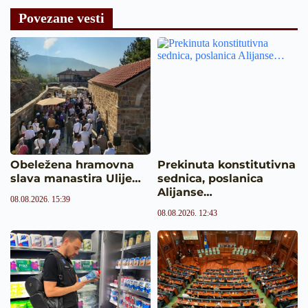
Povezane vesti
Obeležena hramovna
Prekinuta konstitutivna
slava manastira Ulije…
sednica, poslanica
Alijanse…
08.08.2026. 15:39
08.08.2026. 12:43