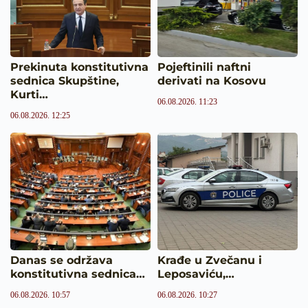
Prekinuta konstitutivna
Pojeftinili naftni
sednica Skupštine,
derivati na Kosovu
Kurti…
06.08.2026. 11:23
06.08.2026. 12:25
Danas se održava
Krađe u Zvečanu i
konstitutivna sednica…
Leposaviću,…
06.08.2026. 10:57
06.08.2026. 10:27