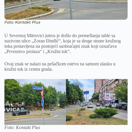
Foto: Kontakt Plus
U Severnoj Mitrovici jutros je došlo do premeštanja table sa
nazivom ulice „Zoran Đinđić“, koja je sa druge strane kružnog
toka postavljena na postojeći saobraćajni znak koji označava
„Prvenstvo prolaza“ i „Kružni tok“.
Ovaj znak se nalazi na pešačkom ostrvu na samom ulasku u
kružni tok iz centra grada.
Foto: Kontakt Plus