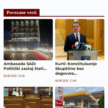
Povezane vesti
Ambasada SAD:
Kurti: Konstituisanje
Politički zastoj šteti…
Skupštine bez
dogovora…
06.08.2026. 16:20
06.08.2026. 13:44