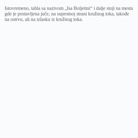
Istovremeno, tabla sa nazivom „Isa Boljetini“ i dalje stoji na mestu
gde je postavljena juče, na suprotnoj strani kružnog toka, takođe
na ostrvu, ali na izlasku iz kružnog toka.