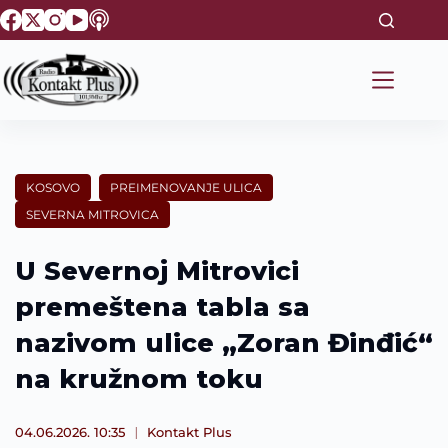
S
k
i
p
t
o
c
o
n
t
KOSOVO
PREIMENOVANJE ULICA
e
SEVERNA MITROVICA
n
t
U Severnoj Mitrovici
premeštena tabla sa
nazivom ulice „Zoran Đinđić“
na kružnom toku
04.06.2026. 10:35
Kontakt Plus