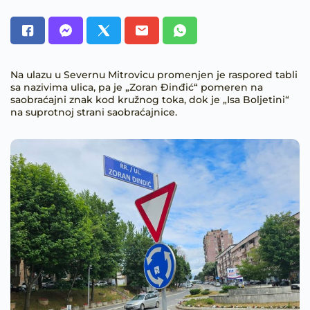
Na ulazu u Severnu Mitrovicu promenjen je raspored tabli
sa nazivima ulica, pa je „Zoran Đinđić“ pomeren na
saobraćajni znak kod kružnog toka, dok je „Isa Boljetini“
na suprotnoj strani saobraćajnice.