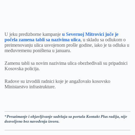
U jeku predizborne kampanje
u Severnoj Mitrovici juče je
počela zamena tabli sa nazivima ulica
, u skladu sa odlukom o
preimenovanju ulica usvojenom prošle godine, iako je ta odluka u
međuvremenu poništena u januaru.
Zamenu tabli sa novim nazivima ulica obezbeđivali su pripadnici
Kosovska policija.
Radove su izvodili radnici koje je angažovalo kosovsko
Ministarstvo infrastrukture.
*
Preuzimanje i objavljivanje sadržaja sa portala Kontakt Plus radija, nije
dozvoljeno bez navođenja izvora.