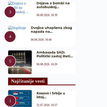
Dojava o bombi na
autobuskoj…
06.08.2026. 18:39
Dvojica uhapšena zbog
napada na…
06.08.2026. 16:46
Ambasada SAD:
Politički zastoj šteti…
06.08.2026. 16:20
Najčitanije vesti
Kosovo i Srbija u
istoj…
31.07.2026. 18:37