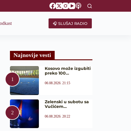
odkast
🎧 SLUŠAJ RADIO
Najnovije vesti
Kosovo može izgubiti
preko 100…
06.08.2026. 21:15
Zelenski u subotu sa
Vučićem…
06.08.2026. 20:22