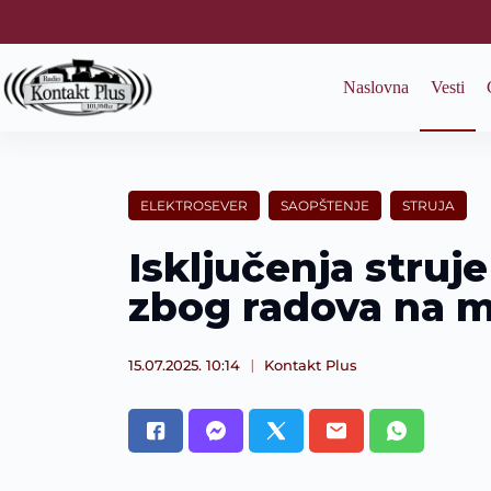
S
k
i
p
Naslovna
Vesti
t
o
c
o
n
t
ELEKTROSEVER
SAOPŠTENJE
STRUJA
e
n
Isključenja struje
t
zbog radova na m
15.07.2025. 10:14
Kontakt Plus