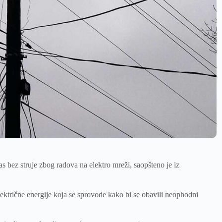
as bez struje zbog radova na elektro mreži, saopšteno je iz
lektrične energije koja se sprovode kako bi se obavili neophodni