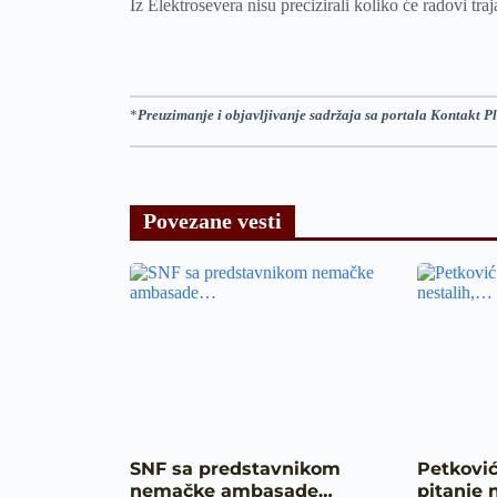
Iz Elektrosevera nisu precizirali koliko će radovi tra
*
Preuzimanje i objavljivanje sadržaja sa portala Kontakt Pl
Povezane vesti
SNF sa predstavnikom
Petković
nemačke ambasade…
pitanje 