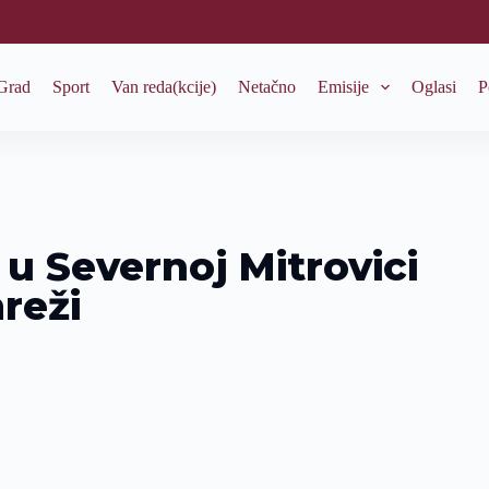
Grad
Sport
Van reda(kcije)
Netačno
Emisije
Oglasi
P
 u Severnoj Mitrovici
reži