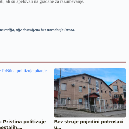
jati, ali su apelovali na građane za razumevanje.
us radija, nije dozvoljeno bez navođenja izvora.
: Priština politizuje
Bez struje pojedini potrošači
nestalih,…
u…