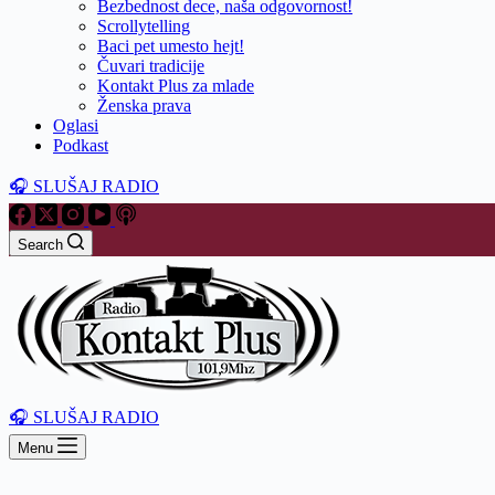
Bezbednost dece, naša odgovornost!
Scrollytelling
Baci pet umesto hejt!
Čuvari tradicije
Kontakt Plus za mlade
Ženska prava
Oglasi
Podkast
🎧 SLUŠAJ RADIO
Search
🎧 SLUŠAJ RADIO
Menu