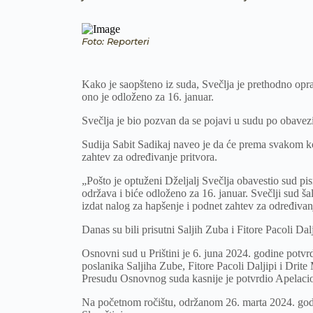
Foto: Reporteri
Kako je saopšteno iz suda, Svečlja je prethodno opra
ono je odloženo za 16. januar.
Svečlja je bio pozvan da se pojavi u sudu po obavez
Sudija Sabit Sadikaj naveo je da će prema svakom ko 
zahtev za određivanje pritvora.
„Pošto je optuženi Dželjalj Svečlja obavestio sud pi
održava i biće odloženo za 16. januar. Svečlji sud šal
izdat nalog za hapšenje i podnet zahtev za određivanj
Danas su bili prisutni Saljih Zuba i Fitore Pacoli Dalj
Osnovni sud u Prištini je 6. juna 2024. godine potvrd
poslanika Saljiha Zube, Fitore Pacoli Daljipi i Drit
Presudu Osnovnog suda kasnije je potvrdio Apelacio
Na početnom ročištu, održanom 26. marta 2024. godin