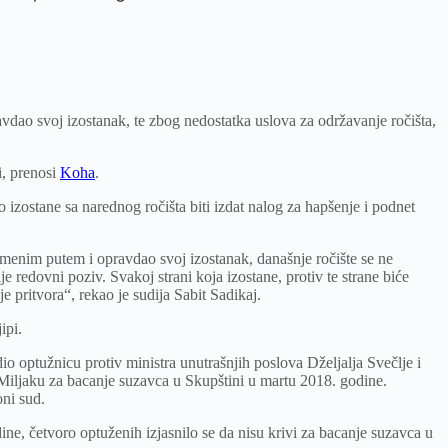
vdao svoj izostanak, te zbog nedostatka uslova za održavanje ročišta,
i, prenosi
Koha
.
izostane sa narednog ročišta biti izdat nalog za hapšenje i podnet
smenim putem i opravdao svoj izostanak, današnje ročište se ne
je redovni poziv. Svakoj strani koja izostane, protiv te strane biće
e pritvora“, rekao je sudija Sabit Sadikaj.
ipi.
io optužnicu protiv ministra unutrašnjih poslova Dželjalja Svečlje i
e Miljaku za bacanje suzavca u Skupštini u martu 2018. godine.
ni sud.
e, četvoro optuženih izjasnilo se da nisu krivi za bacanje suzavca u