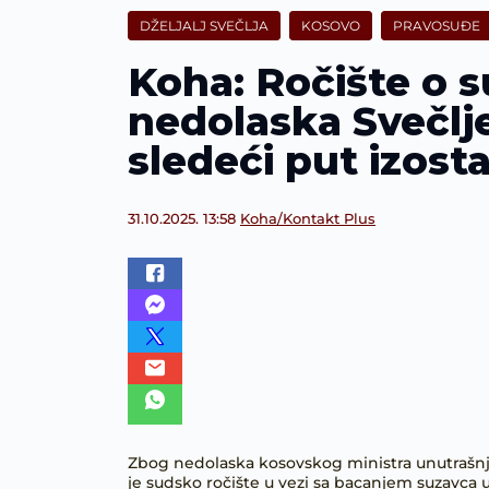
DŽELJALJ SVEČLJA
KOSOVO
PRAVOSUĐE
Koha: Ročište o 
nedolaska Svečlje
sledeći put izost
31.10.2025. 13:58
Koha/Kontakt Plus
Zbog nedolaska kosovskog ministra unutrašnj
je sudsko ročište u vezi sa bacanjem suzavca u