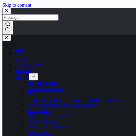
Skip to content
No
results
Vesti
Grad
Sport
Van reda(kcije)
Netačno
Emisije
Briselski dijalog
Demaskiranje vesti
PBF
Umetnost i kultura – drugačiji doživljaj stvarnosti
Bezbednost dece, naša odgovornost!
Scrollytelling
Baci pet umesto hejt!
Čuvari tradicije
Kontakt Plus za mlade
Ženska prava