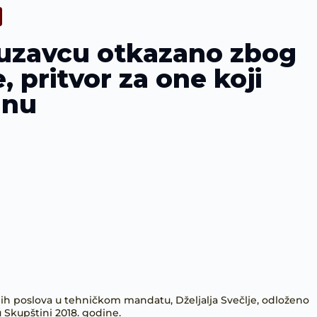
suzavcu otkazano zbog
, pritvor za one koji
anu
ih poslova u tehničkom mandatu, Dželjalja Svečlje, odloženo
 Skupštini 2018. godine.