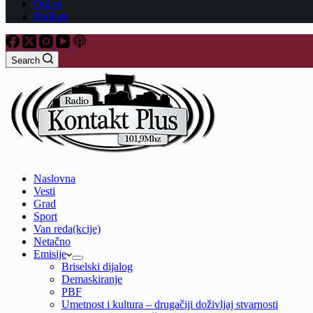
Oglasi
Podkast
Search
Naslovna
Vesti
Grad
Sport
Van reda(kcije)
Netačno
Emisije
Briselski dijalog
Demaskiranje
PBF
Umetnost i kultura – drugačiji doživljaj stvarnosti