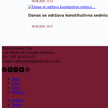
06.08.2026. 11:23
Danas se održava konstitutivna sedni
06.08.2026. 10:57
Radio Kontakt Plus
Lole Ribara 56, Severna Mitrovica
Tel: +381 28 425 023
E-mail:
radiokontaktplus@yahoo.com
Vesti
Grad
Sport
Netačno
Podkast
Oglasi