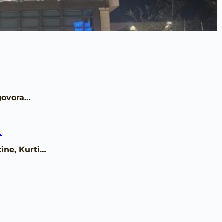
ogovora…
ine, Kurti…