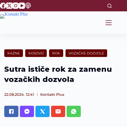
S
k
i
p
t
o
c
o
n
t
KAZNE
KOSOVO
ROK
VOZAČKE DOZVOLE
e
n
t
Sutra ističe rok za zamenu
vozačkih dozvola
22.08.2024. 12:41
Kontakt Plus