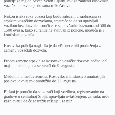
policije za region Sever, Veton Eljšani, rok za zamenu kosovskih
vozačkih dozvola je do sutra u 16 časova.
Nakon isteka roka vozači koji budu zatečeni u saobraćaju sa
srpskim vozačkim dozvolama, smatraće se da su upravljali
vozilom bez dozvole i suočiće se sa novčanim kaznama od 500 do
1500 evra a, kako su ranije najavljivali iz policije, moguća je i
konfiskacija vozila.
Kosovska policija naglasila je da više neće biti produženja za
zamenu vozačkih dozvola.
Proces zamene srpskih za kosovske vozačke dozvole počeo je 9.
maja, a trebalo je da se završi do 9. avgusta.
Međutim, u međuvremenu, Kosovsko ministarstvo unutrašnjih
poslova je ovaj rok produžilo do 23. avgusta.
Eljšani je poručio da se vozači koji vozilima, registrovanim na
gradove u centralnoj Srbiji, upravljaju ovlašćenjem, za sada, neće
kažnjavati i da će se tražiti rešenje i za njih.