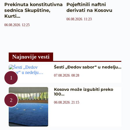
Prekinuta konstitutivna
Pojeftinili naftni
sednica Skupštine,
derivati na Kosovu
Kurti…
06.08.2026. 11:23
06.08.2026. 12:25
Najnovije vesti
Šesti „Đedov sabor“ u nedelju…
07.08.2026. 08:28
Kosovo može izgubiti preko
100…
06.08.2026. 21:15