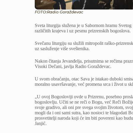
FOTO:Radio Goraždevac
Sveta liturgija služena je u Sabornom hramu Svetog Đ
različitih krajeva i uz pesmu prizrenskih bogoslova.
Svečanu liturgiju su služili mitropolit raško-prizren
uz sasluženje više sveštenika.
Nakon čitanja Jevanđelja, prisutnima se rečima praz
Visoki Dečani, javlja Radio Goraždevac.
U svom obraćanju, otac Sava je istakao duboki smisao
moralno usavršavanje, već promena srca i život u sk
„U ovoj Bogosloviji ovde u Prizrenu, posebno proslav
bogoslovlju. Učiti se ne reči o Bogu, već Reči Božijo
svoje gradivo, ali oni pre svega svojim životom, sv
mogli da i oni sami sutra, kao nosioci te blagodati B
prosvetitelji naroda koji će im biti povereni kao bud
Janjić.