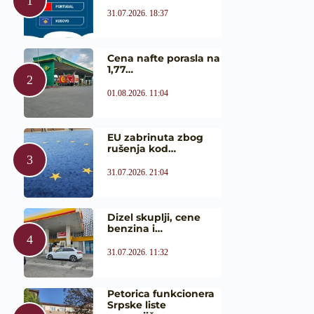
31.07.2026. 18:37
Cena nafte porasla na
1,77…
01.08.2026. 11:04
EU zabrinuta zbog
rušenja kod…
31.07.2026. 21:04
Dizel skuplji, cene
benzina i…
31.07.2026. 11:32
Petorica funkcionera
Srpske liste