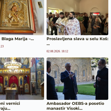
 Blaga Marija –…
Proslavljena slava u selu Koš:
…
:23
02.08.2026. 18:12
eni vernici
Ambasador OEBS-a posetio
vaju…
manastir Visoki…