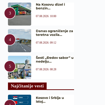
Na Kosovu dizel i
benzin…
07.08.2026. 10:00
Danas ograničenje za
teretna vozila…
07.08.2026. 09:12
Šesti „Đedov sabor“ u
nedelju…
07.08.2026. 08:28
Najčitanije vesti
Kosovo i Srbija u
istoj…