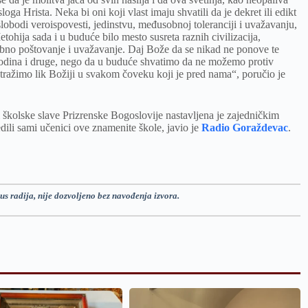
ga Hrista. Neka bi oni koji vlast imaju shvatili da je dekret ili edikt
bodi veroispovesti, jedinstvu, međusobnoj toleranciji i uvažavanju,
ohija sada i u buduće bilo mesto susreta raznih civilizacija,
sobno poštovanje i uvažavanje. Daj Bože da se nikad ne ponove te
odina i druge, nego da u buduće shvatimo da ne možemo protiv
da tražimo lik Božiji u svakom čoveku koji je pred nama“, poručio je
školske slave Prizrenske Bogoslovije nastavljena je zajedničkim
ili sami učenici ove znamenite škole, javio je
Radio Goraždevac
.
us radija, nije dozvoljeno bez navođenja izvora.