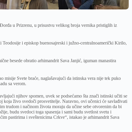
orđa u Prizrenu, u prisustvu velikog broja vernika pristiglih iz
ski Teodosije i episkop buenosajreski i južno-centralnoamerički Kirilo,
nične besede obratio arhimandrit Sava Janjić, iguman manastira
 misije Svete braće, naglašavajući da istinska vera nije tek puko
ladu sa verom.
ljajući njihov spomen, uvek se podsećamo šta znači istinski učiti se
j koja živo svedoči prosvetitelje. Naravno, ovi učenici će savlađivati
ojim trudom i načinom života moraju da učine sebe otvorenim da bi
ožije, budu svedoci toga spasenja i sami budu svetlost svetu i
ućim pastirima i sveštenicima Crkve“, istakao je arhimandrit Sava