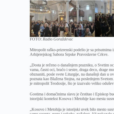
FOTO:
Radio Goraždevac
Mitropolit raško-prizrenski podelio je sa prisutnima
Arhijerejskog Sabora Srpske Pravoslavne Crkve.
„Dosta je rečeno o današnjem prazniku, o Svetim oci
vama, časni oci, braćo i sestre, draga deco, drage mon
obznaniti, posle svete Liturgije, na današnji dan u
poznata kao Blažena Stojna, na poslednjem Svetom A
je mitropolit Teodosije, što je izazvalo veliko oduše
Gostima i domaćinima slavu je čestitao i Episkop bue
istorijski kontekst Kosova i Metohije kao mesta susre
„Kosovo i Metohija je istorijski uvek bilo mesto susre
samo susreta, nego i sukoba, nažalost. Ali pokazalo s