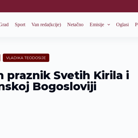
Grad
Sport
Van reda(kcije)
Netačno
Emisije
Oglasi
P
VLADIKA TEODOSIJE
praznik Svetih Kirila i
nskoj Bogosloviji