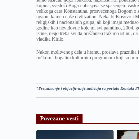
kupina, svedoči Boga i obasjava se spasenjem vaskrslo
velikoga cara Konstantina, prosvećenoga Bogom o slo
ugaoni kamen naše civilization. Neka bi Kosovo i Met
religijskih i nacionalnih grupa, ali koji imaju među
godine kao nevidovne koje mi svi pamtimo, 2004. g
istine, nego treba svi da hrišćanski tražimo istinu, 
vladika Kirilo.
Nakon molitvenog dela u hramu, proslava praznika i 
ručkom i bogatim kulturnim programom koji su prired
*
Preuzimanje i objavljivanje sadržaja sa portala Kontakt Pl
Povezane vesti