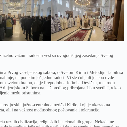
 izuzetno važnu i radosnu vest sa ovogodišnjeg zasedanja Svetog
ma Prvog vaseljenskog sabora, o Svetom Kirilu i Metodiju. Ja bih sa
ahinje, da podelim još jednu radost. Vi ste čuli, ali je lepo ovde
 ovom svetom hramu, da je Prepodobna Jefimija Devička, u narodu
rhijerejskom Saboru na naš predlog pribrojana Liku svetih“, rekao
vljenje među prisutnima.
nosajreski i južno-centralnoamerički Kirilo, koji je ukazao na
ta, ali i na važnost međusobnog poštovanja i tolerancije.
ta raznih civilizacija, religijskih i nacionalnih grupa. Nekada ne
e da je molitva jača od svih nasilja i da ova svetinja, kao neopaliva