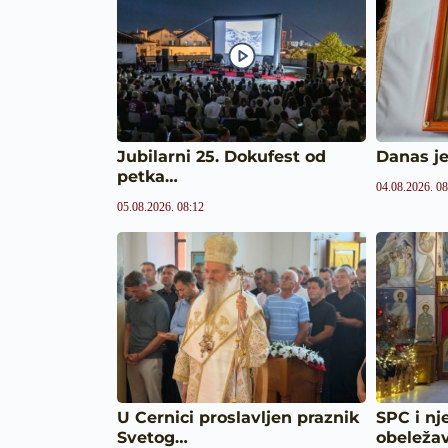
Jubilarni 25. Dokufest od
Danas je
petka…
04.08.2026. 08
05.08.2026. 08:12
U Cer­nici proslavljen praznik
SPC i nj
Svetog…
obeleža