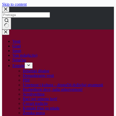
Skip to content
No
results
Vesti
Grad
Sport
Van reda(kcije)
Netačno
Emisije
Briselski dijalog
Demaskiranje vesti
PBF
Umetnost i kultura – drugačiji doživljaj stvarnosti
Bezbednost dece, naša odgovornost!
Scrollytelling
Baci pet umesto hejt!
Čuvari tradicije
Kontakt Plus za mlade
Ženska prava