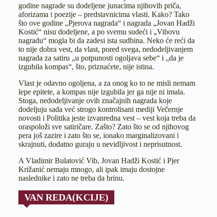
godine nagrade su dodeljene junacima njihovih priča,
aforizama i poezije – predstavnicima vlasti. Kako? Tako
što ove godine „Pjerova nagrada“ i nagrada „Jovan Hadži
Kostić“ nisu dodeljene, a po svemu sudeći i „Vibovu
nagradu“ mogla bi da zadesi ista sudbina. Neko će reći da
to nije dobra vest, da vlast, pored svega, nedodeljivanjem
nagrada za satiru „u potpunosti ogoljava sebe“ i „da je
izgubila kompas“, što, priznaćete, nije istina.
Vlast je odavno ogoljena, a za onog ko to ne misli nemam
lepe epitete, a kompas nije izgubila jer ga nije ni imala.
Stoga, nedodeljivanje ovih značajnih nagrada koje
dodeljuju sada već strogo kontrolisani mediji Večernje
novosti i Politika jeste izvanredna vest – vest koja treba da
oraspoloži sve satiričare. Zašto? Zato što se od njihovog
pera još zazire i zato što se, ionako marginalizovani i
skrajnuti, dodatno guraju u nevidljivost i neprisutnost.
A Vladimir Bulatović Vib, Jovan Hadži Kostić i Pjer
Križanić nemaju mnogo, ali ipak imaju dostojne
naslednike i zato ne treba da brinu.
VAN REDA(KCIJE)