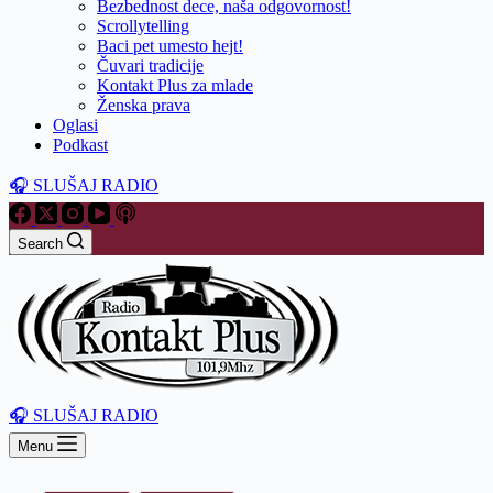
Bezbednost dece, naša odgovornost!
Scrollytelling
Baci pet umesto hejt!
Čuvari tradicije
Kontakt Plus za mlade
Ženska prava
Oglasi
Podkast
🎧 SLUŠAJ RADIO
Search
🎧 SLUŠAJ RADIO
Menu