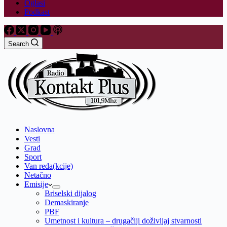
Oglasi
Podkast
Search
Naslovna
Vesti
Grad
Sport
Van reda(kcije)
Netačno
Emisije
Briselski dijalog
Demaskiranje
PBF
Umetnost i kultura – drugačiji doživljaj stvarnosti