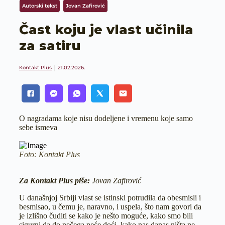
Autorski tekst
Jovan Zafirović
Čast koju je vlast učinila
za satiru
Kontakt Plus
21.02.2026.
O nagradama koje nisu dodeljene i vremenu koje samo
sebe ismeva
Foto: Kontakt Plus
Za Kontakt Plus piše:
Jovan Zafirović
U današnjoj Srbiji vlast se istinski potrudila da obesmisli i
besmisao, u čemu je, naravno, i uspela, što nam govori da
je izlišno čuditi se kako je nešto moguće, kako smo bili
sigurni da do nečega neće doći, kako nas danas ništa ne