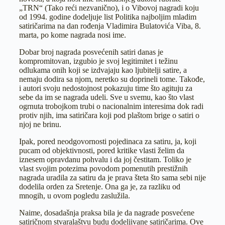
„TRN“ (Tako reći nezvanično), i o Vibovoj nagradi koju
od 1994. godine dodeljuje list Politika najboljim mladim
satiričarima na dan rođenja Vladimira Bulatovića Viba, 8.
marta, po kome nagrada nosi ime.
Dobar broj nagrada posvećenih satiri danas je
kompromitovan, izgubio je svoj legitimitet i težinu
odlukama onih koji se izdvajaju kao ljubitelji satire, a
nemaju dodira sa njom, neretko su doprineli tome. Takođe,
i autori svoju nedostojnost pokazuju time što agituju za
sebe da im se nagrada udeli. Sve u svemu, kao što vlast
ogrnuta trobojkom trubi o nacionalnim interesima dok radi
protiv njih, ima satiričara koji pod plaštom brige o satiri o
njoj ne brinu.
Ipak, pored neodgovornosti pojedinaca za satiru, ja, koji
pucam od objektivnosti, pored kritike vlasti želim da
iznesem opravdanu pohvalu i da joj čestitam. Toliko je
vlast svojim potezima povodom pomenutih prestižnih
nagrada uradila za satiru da je prava šteta što sama sebi nije
dodelila orden za Sretenje. Ona ga je, za razliku od
mnogih, u ovom pogledu zaslužila.
Naime, dosadašnja praksa bila je da nagrade posvećene
satiričnom stvaralaštvu budu dodeljivane satiričarima. Ove