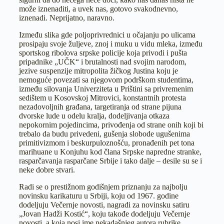
može iznenaditi, a uvek nas, gotovo svakodnevno,
iznenadi. Neprijatno, naravno.
Između slika gde poljoprivrednici u očajanju po ulicama
prosipaju svoje žuljeve, znoj i muku u vidu mleka, između
sportskog ribolova srpske policije koja privodi i pušta
pripadnike „UČK“ i brutalnosti nad svojim narodom,
jezive suspenzije mitropolita žičkog Justina koju je
nemoguće povezati sa njegovom podrškom studentima,
između silovanja Univerziteta u Prištini sa privremenim
sedištem u Kosovskoj Mitrovici, konstantnih protesta
nezadovoljnih građana, targetiranja od strane pijuna
dvorske lude u odelu kralja, dodeljivanja otkaza
nepokornim pojedincima, privođenja od strane onih koji bi
trebalo da budu privedeni, gušenja slobode ugušenima
primitivizmom i beskurpuloznošću, pronađenih pet tona
marihuane u Konjuhu kod člana Srpske napredne stranke,
rasparčavanja rasparčane Srbije i tako dalje – desile su se i
neke dobre stvari.
Radi se o prestižnom godišnjem priznanju za najbolju
novinsku karikaturu u Srbiji, koju od 1967. godine
dodeljuju Večernje novosti, nagradi za novinsku satiru
„Jovan Hadži Kostić“, koju takođe dodeljuju Večernje
novosti, a koja nosi ime nekadašnjeg autora rubrike