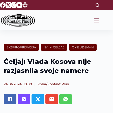
S
k
i
p
t
o
c
o
n
t
EKSPROPRIJACIJA
NAIM ĆELJAJ
OMBUDSMAN
e
n
t
Ćeljaj: Vlada Kosova nije
razjasnila svoje namere
24.06.2024. 18:00
Koha/Kontakt Plus