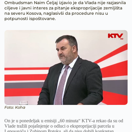
Ombudsman Naim Ćeljaj izjavio je da Vlada nije razjasnila
ciljeve i javni interes za pitanje eksproprijacije zemljišta
na severu Kosova, naglasivši da procedure nisu u
potpunosti ispoštovane.
Foto: Koha
On je u ponedeljak u emisiji „60 minuta“ KTV-a rekao da su od
Vlade tražili pojašnjenje o odluci o eksproprijaciji parcela u
Leposaviću i Zubinom Potoku, ali da nisu dobili konkretan