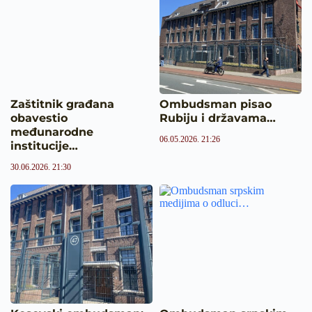
Zaštitnik građana
Ombudsman pisao
obavestio
Rubiju i državama…
međunarodne
06.05.2026. 21:26
institucije…
30.06.2026. 21:30