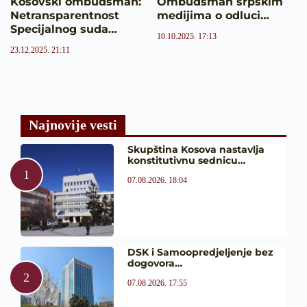
Kosovski ombudsman:
Ombudsman srpskim
Netransparentnost
medijima o odluci…
Specijalnog suda…
10.10.2025. 17:13
23.12.2025. 21:11
Najnovije vesti
Skupština Kosova nastavlja
konstitutivnu sednicu…
07.08.2026. 18:04
DSK i Samoopredjeljenje bez
dogovora…
07.08.2026. 17:55